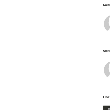
SOB
SOBR
LIB