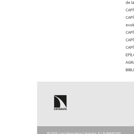
de l
CAPÍ
CAPÍ
evol
CAPÍ
CAPÍ
CAPÍ
EPÍ
AGR
BIB
© 2026, Los Libros de la Catarata, S.L B-84582360