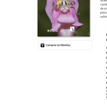
vital
camb
de un
prin
sobre
Comprar en librerías