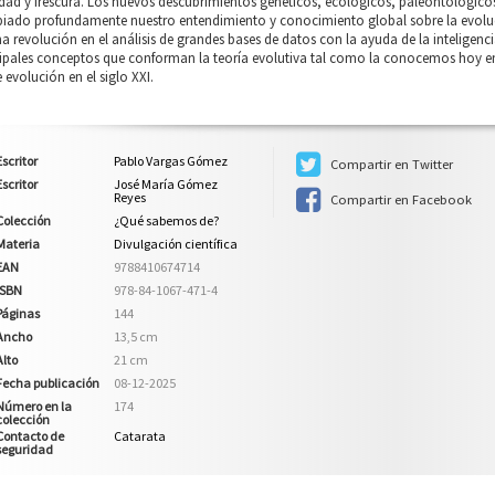
idad y frescura. Los nuevos descubrimientos genéticos, ecológicos, paleontológico
iado profundamente nuestro entendimiento y conocimiento global sobre la evoluc
a revolución en el análisis de grandes bases de datos con la ayuda de la inteligencia 
cipales conceptos que conforman la teoría evolutiva tal como la conocemos hoy en
 evolución en el siglo XXI.
Escritor
Pablo Vargas Gómez
Compartir en Twitter
Escritor
José María Gómez
Reyes
Compartir en Facebook
Colección
¿Qué sabemos de?
Materia
Divulgación científica
EAN
9788410674714
ISBN
978-84-1067-471-4
Páginas
144
Ancho
13,5 cm
Alto
21 cm
Fecha publicación
08-12-2025
Número en la
174
colección
Contacto de
Catarata
seguridad