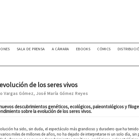
IONES
SALA DE PRENSA
A CÁMARA
EBOOKS
CÓMICS
DISTRIBUCI
evolución de los seres vivos
lo Vargas Gómez
José María Gómez Reyes
,
nuevos descubrimientos genéticos, ecológicos, paleontológicos y filog
ndimiento sobre la evolución de los seres vivos.
olución ha sido, sin duda, el espectáculo más grandioso y duradero que ha tenido lu
varios miles de millones de años, no ha dejado de interpretarse ni un solo día, si