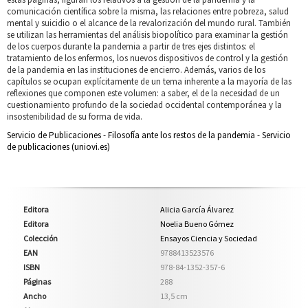
comunicación científica sobre la misma, las relaciones entre pobreza, salud
mental y suicidio o el alcance de la revalorización del mundo rural. También
se utilizan las herramientas del análisis biopolítico para examinar la gestión
de los cuerpos durante la pandemia a partir de tres ejes distintos: el
tratamiento de los enfermos, los nuevos dispositivos de control y la gestión
de la pandemia en las instituciones de encierro. Además, varios de los
capítulos se ocupan explícitamente de un tema inherente a la mayoría de las
reflexiones que componen este volumen: a saber, el de la necesidad de un
cuestionamiento profundo de la sociedad occidental contemporánea y la
insostenibilidad de su forma de vida.
Servicio de Publicaciones - Filosofía ante los restos de la pandemia - Servicio
de publicaciones (uniovi.es)
Editora
Alicia García Álvarez
Editora
Noelia Bueno Gómez
Colección
Ensayos Ciencia y Sociedad
EAN
9788413523576
ISBN
978-84-1352-357-6
Páginas
288
Ancho
13,5 cm