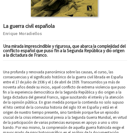
La guerra civil española
Enrique Moradiellos
Una mirada imprescindible y rigurosa, que abarca la complejidad del
conflicto español que puso fin a la Segunda República y dio origen
a la dictadura de Franco.
Una profunda y renovada panorámica sobre las causas, el curso, las
consecuencias y el significado histórico de la guerra civil librada en España
entre el 17 de julio de 1936 y el 1 de abril de 1939. Transcurridos ya más de
noventa años desde su inicio, aquel conflicto de extrema violencia que puso
fin a la experiencia democrática de la Segunda República y dio origen a la
larga dictadura del general Franco, sigue suscitando el interés y la atención
de la opinión pública. En gran medida porque la contienda no solo supuso
el hito central de la convulsa historia del siglo XX en España y está en el
origen de nuestro tiempo presente, sino también porque fue un episodio
crucial de la crisis internacional previa a la Segunda Guerra Mundial, en virtud
de la participación de varias potencias europeas en apoyo a uno u otro
bando. Por eso mismo, la comprensión de aquella guerra fratricida exige el
mayor grado de rigor historiográfico en el análisis de la documentación