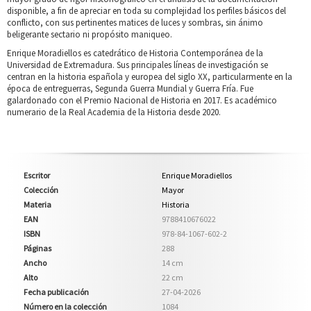
disponible, a fin de apreciar en toda su complejidad los perfiles básicos del
conflicto, con sus pertinentes matices de luces y sombras, sin ánimo
beligerante sectario ni propósito maniqueo.
Enrique Moradiellos es catedrático de Historia Contemporánea de la
Universidad de Extremadura. Sus principales líneas de investigación se
centran en la historia española y europea del siglo XX, particularmente en la
época de entreguerras, Segunda Guerra Mundial y Guerra Fría. Fue
galardonado con el Premio Nacional de Historia en 2017. Es académico
numerario de la Real Academia de la Historia desde 2020.
Escritor
Enrique Moradiellos
Colección
Mayor
Materia
Historia
EAN
9788410676022
ISBN
978-84-1067-602-2
Páginas
288
Ancho
14 cm
Alto
22 cm
Fecha publicación
27-04-2026
Número en la colección
1084