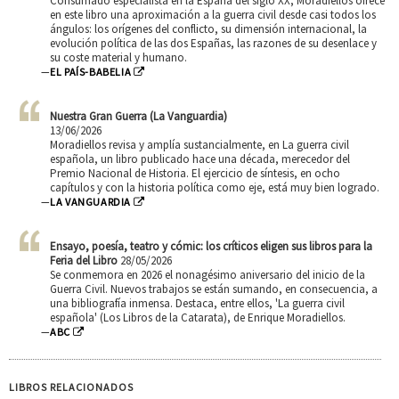
Consumado especialista en la España del siglo XX, Moradiellos ofrece
en este libro una aproximación a la guerra civil desde casi todos los
ángulos: los orígenes del conflicto, su dimensión internacional, la
evolución política de las dos Españas, las razones de su desenlace y
su coste material y humano.
—
EL PAÍS-BABELIA
Nuestra Gran Guerra (La Vanguardia)
13/06/2026
Moradiellos revisa y amplía sustancialmente, en La guerra civil
española, un libro publicado hace una década, merecedor del
Premio Nacional de Historia. El ejercicio de síntesis, en ocho
capítulos y con la historia política como eje, está muy bien logrado.
—
LA VANGUARDIA
Ensayo, poesía, teatro y cómic: los críticos eligen sus libros para la
Feria del Libro
28/05/2026
Se conmemora en 2026 el nonagésimo aniversario del inicio de la
Guerra Civil. Nuevos trabajos se están sumando, en consecuencia, a
una bibliografía inmensa. Destaca, entre ellos, 'La guerra civil
española' (Los Libros de la Catarata), de Enrique Moradiellos.
—
ABC
LIBROS RELACIONADOS