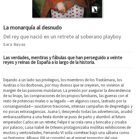
La monarquía al desnudo
Del rey que nació en un retrete al soberano playboy
Sara Navas
Las verdades, mentiras y fábulas que han perseguido a veinte
reyes y reinas de España a lo largo de la historia.
Dejando a un lado sus privilegios, los miembros de los Trastámara, los
Austrias o los Borbones, por muy divinos que se creyeran, no vivieron al
margen de las pasiones mundanas. La presión por asegurar la descendencia
de su linaje, las conspiraciones de los propios familiares, las guerras con el
resto de potencias rivales o su legado —en algunos casos, lastrado por la
consanguinidad— suscitaron traiciones, intensas campañas de desprestigio y
no pocas extravagancias. Juana I, desoyendo todas las advertencias, acudió
embarazadísima a una fiesta donde se puso de parto y alumbró al futuro
emperador Carlos en un retrete; Felipe V se creía rana y brincaba y croaba
por palacio; Luisa Isabel de Orleans protagonizaba insólitas exhibiciones de
eructos y ventosidades; Fernando VI solía corretear bajo una sábana como
un fantasma; Alfonso XIII se convirtió en el primer promotor del cine