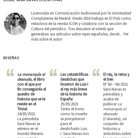
Licenciada en Comunicación Audiovisual por la Universidad
Complutense de Madrid. Desde 2016 trabaja en El País como
redactora de la revista ICON y colabora con la sección de
Cultura del periódico. Tras descubrir el interés que
generaban sus artículos sobre reyes españoles, decidi...
Ver
más sobre el autor
RESEÑAS
La monarquía al
Las catastróficas
El rey, la reina y
desnudo,
el libro
desdichas que
el tren
con el que por
hicieron de Luis I
Nº 60 – 06/2021
fin conseguirás el
el rey más breve
Sara Navas es
quesito de
de la historia de
periodista y
historia que se te
España
acaba de
resiste en el
25/05/2021
publicar
La
Trivial
Tanto el trono
monarquía al
24/05/2021
como la muerte
desnudo
La periodista
se precipitaron
(Catarata), un
Sara Navas se
para el
conjunto de
estrena en el
desdichado Luis
historias y
mundo literario
I. Sara Navas nos
anécdotas sobre