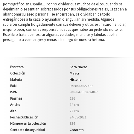
pornográfico en España... Por no olvidar que muchos de ellos, cuando se
deprimían o se sentían sobrepasados por sus obligaciones reales, llegaban a
abandonar su aseo personal, se encerraban, se olvidaban de todo
entregándose a la caza o ayunaban o engullían sin medida. Algunos
supieron cumplir holgadamente con sus deberes y otros se limitaron a lidiar,
mejor o peor, con unas responsabilidades que hubieran preferido no tener.
Este libro trata de mostrar algunas verdades, mentiras y fábulas que han
perseguido a veinte reyes y reinas a lo largo de nuestra historia.
Escritora
Sara Navas
Colección
Mayor
Materia
Historia
EAN
9788413522487
ISBN
978-84-1352-248-7
Páginas
136
Ancho
14 cm
Alto
22 cm
Fecha publicación
24-05-2021
Número en la colección
834
Contacto de seguridad
Catarata