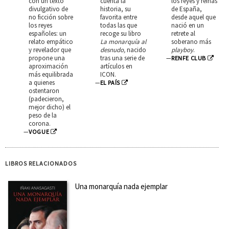
con un texto
cuenta la
los reyes y reinas
divulgativo de
historia, su
de España,
no ficción sobre
favorita entre
desde aquel que
los reyes
todas las que
nació en un
españoles: un
recoge su libro
retrete al
relato empático
La monarquía al
soberano más
y revelador que
desnudo,
nacido
playboy
.
propone una
tras una serie de
—
RENFE CLUB
aproximación
artículos en
más equilibrada
ICON.
a quienes
—
EL PAÍS
ostentaron
(padecieron,
mejor dicho) el
peso de la
corona.
—
VOGUE
LIBROS RELACIONADOS
Una monarquía nada ejemplar