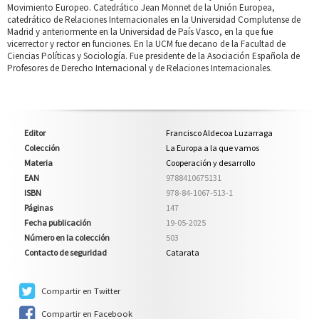
Movimiento Europeo. Catedrático Jean Monnet de la Unión Europea,
catedrático de Relaciones Internacionales en la Universidad Complutense de
Madrid y anteriormente en la Universidad de País Vasco, en la que fue
vicerrector y rector en funciones. En la UCM fue decano de la Facultad de
Ciencias Políticas y Sociología. Fue presidente de la Asociación Española de
Profesores de Derecho Internacional y de Relaciones Internacionales.
Editor
Francisco Aldecoa Luzarraga
Colección
La Europa a la que vamos
Materia
Cooperación y desarrollo
EAN
9788410675131
ISBN
978-84-1067-513-1
Páginas
147
Fecha publicación
19-05-2025
Número en la colección
503
Contacto de seguridad
Catarata
Compartir en Twitter
Compartir en Facebook