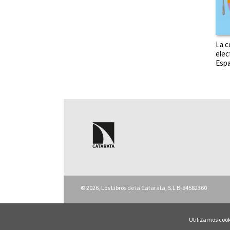
La c
elec
Esp
© 2026, Los Libros de la Catarata, S.L B-84582360
Utilizamos cook