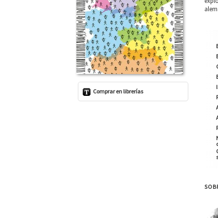
explo
alem
Comprar en librerías
SOB