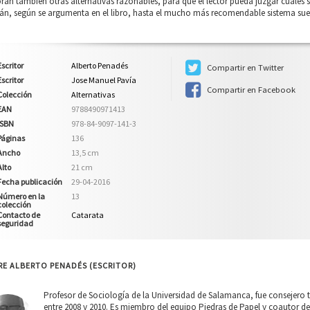
ran también otras alternativas razonables, para que el lector pueda juzgar cuále
án, según se argumenta en el libro, hasta el mucho más recomendable sistema sue
Escritor
Alberto Penadés
Compartir en Twitter
Escritor
Jose Manuel Pavía
Compartir en Facebook
Colección
Alternativas
EAN
9788490971413
ISBN
978-84-9097-141-3
Páginas
136
Ancho
13,5 cm
Alto
21 cm
Fecha publicación
29-04-2016
Número en la
13
colección
Contacto de
Catarata
seguridad
RE ALBERTO PENADÉS (ESCRITOR)
Profesor de Sociología de la Universidad de Salamanca, fue consejero 
entre 2008 y 2010. Es miembro del equipo Piedras de Papel y coautor de 