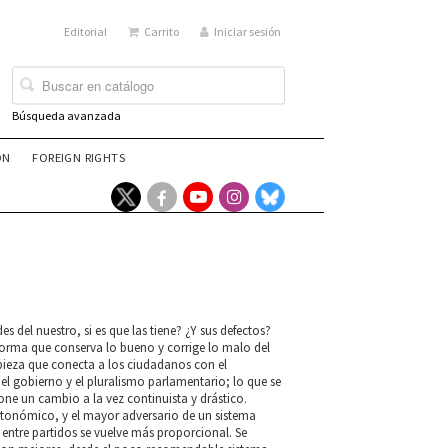
Editorial
Carrito
Iniciar sesión
Búsqueda avanzada
ÓN
FOREIGN RIGHTS
 del nuestro, si es que las tiene? ¿Y sus defectos?
forma que conserva lo bueno y corrige lo malo del
 pieza que conecta a los ciudadanos con el
del gobierno y el pluralismo parlamentario; lo que se
pone un cambio a la vez continuista y drástico.
autonómico, y el mayor adversario de un sistema
 entre partidos se vuelve más proporcional. Se