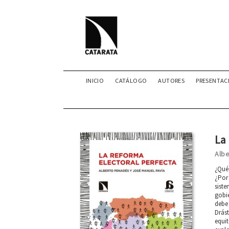
INICIO
CATÁLOGO
AUTORES
PRESENTAC
La 
Alb
¿Qué 
¿Por 
siste
gobie
debe 
Drást
equit