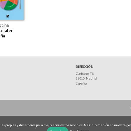
ocina
toral en
aña
DIRECCIÓN
Zurbano, 76
28010
Madrid
España
ies propias y de terceros para mejorar nuestros servicios. Más información en nuestra
pol