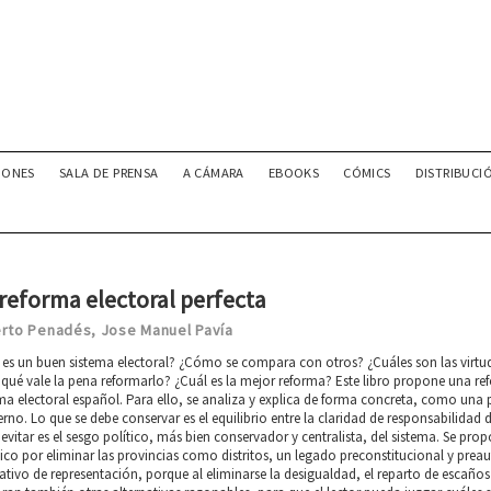
IONES
SALA DE PRENSA
A CÁMARA
EBOOKS
CÓMICS
DISTRIBUCI
reforma electoral perfecta
erto Penadés
Jose Manuel Pavía
,
es un buen sistema electoral? ¿Cómo se compara con otros? ¿Cuáles son las virtudes
qué vale la pena reformarlo? ¿Cuál es la mejor reforma? Este libro propone una re
ma electoral español. Para ello, se analiza y explica de forma concreta, como una
rno. Lo que se debe conservar es el equilibrio entre la claridad de responsabilidad 
evitar es el sesgo político, más bien conservador y centralista, del sistema. Se pro
ico por eliminar las provincias como distritos, un legado preconstitucional y pre
ativo de representación, porque al eliminarse la desigualdad, el reparto de escaños