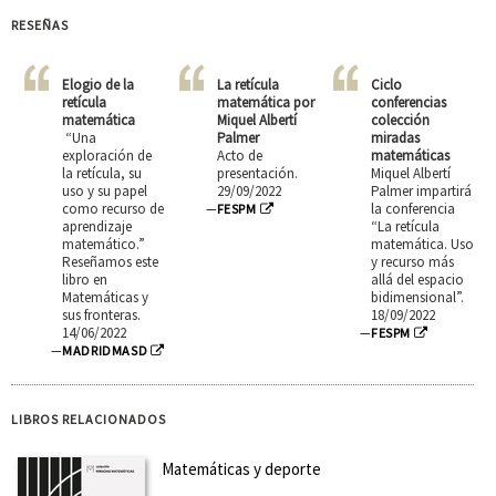
RESEÑAS
Elogio de la
La retícula
Ciclo
retícula
matemática por
conferencias
matemática
Miquel Albertí
colección
“Una
Palmer
miradas
exploración de
Acto de
matemáticas
la retícula, su
presentación.
Miquel Albertí
uso y su papel
29/09/2022
Palmer impartirá
como recurso de
la conferencia
—
FESPM
aprendizaje
“La retícula
matemático.”
matemática. Uso
Reseñamos este
y recurso más
libro en
allá del espacio
Matemáticas y
bidimensional”.
sus fronteras.
18/09/2022
14/06/2022
—
FESPM
—
MADRIDMASD
LIBROS RELACIONADOS
Matemáticas y deporte