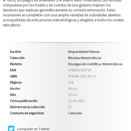
el
Tetris
, los juegos de ordenador y el diseño textil. Finalmente, las retículas
compuestas por los trastes y las cuerdas de una guitarra inspiran los
teoremas que explican geométricamente su correcta entonación. Estas
incursiones se completan con una amplia variedad de actividades abiertas
acompañadas de indicaciones metodológicas y dirigidas a todos los niveles
educativos.
Escritor
Miquel Albertí Palmer
Colección
Miradas Matemáticas
Materia
Divulgación científica
,
Matemáticas
EAN
9788413524719
ISBN
978-84-1352-471-9
Páginas
128
Ancho
14 cm
Alto
22 cm
Fecha publicación
13-06-2022
Número en la colección
21
Contacto de seguridad
Catarata
Compartir en Twitter