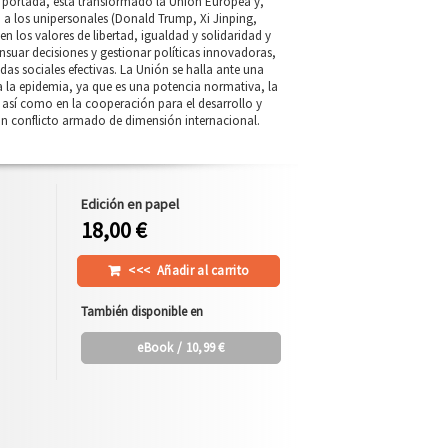
a portada, está transformado la Unión Europea y,
to a los unipersonales (Donald Trump, Xi Jinping,
n los valores de libertad, igualdad y solidaridad y
nsuar decisiones y gestionar políticas innovadoras,
as sociales efectivas. La Unión se halla ante una
ra la epidemia, ya que es una potencia normativa, la
así como en la cooperación para el desarrollo y
un conflicto armado de dimensión internacional.
Edición en papel
18,00 €
<<<
Añadir al carrito
También disponible en
eBook
/ 10,99 €