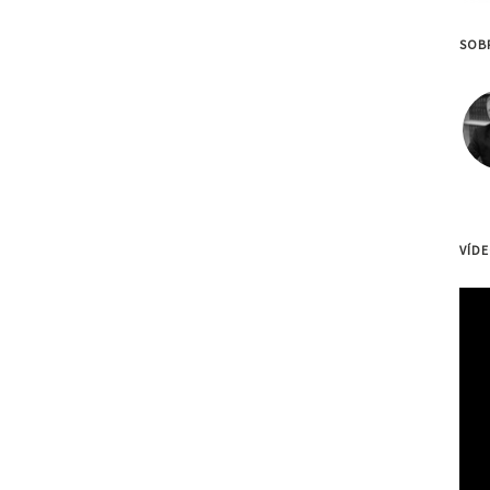
SOB
VÍD