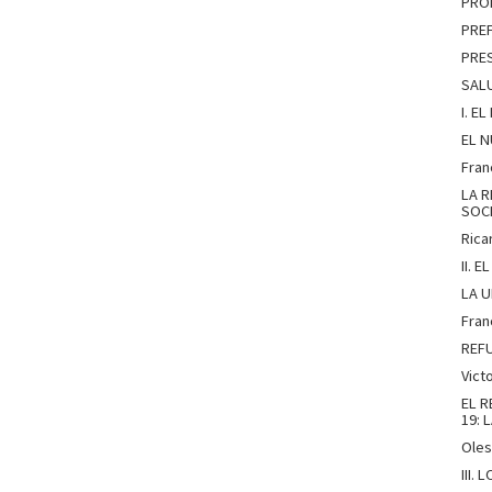
PRÓL
PREF
PRES
SALU
I. E
EL N
Fran
LA R
SOC
Rica
II. 
LA U
Fran
REFU
Vict
EL R
19: 
Oles
III.