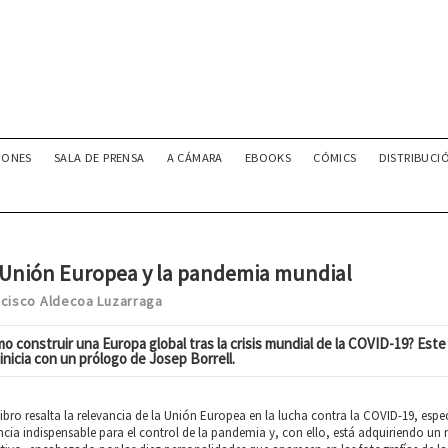
IONES
SALA DE PRENSA
A CÁMARA
EBOOKS
CÓMICS
DISTRIBUCI
 Unión Europea y la pandemia mundial
ncisco Aldecoa Luzarraga
o construir una Europa global tras la crisis mundial de la COVID-19? Este 
 inicia con un prólogo de Josep Borrell.
libro resalta la relevancia de la Unión Europea en la lucha contra la COVID-19, espe
cia indispensable para el control de la pandemia y, con ello, está adquiriendo un