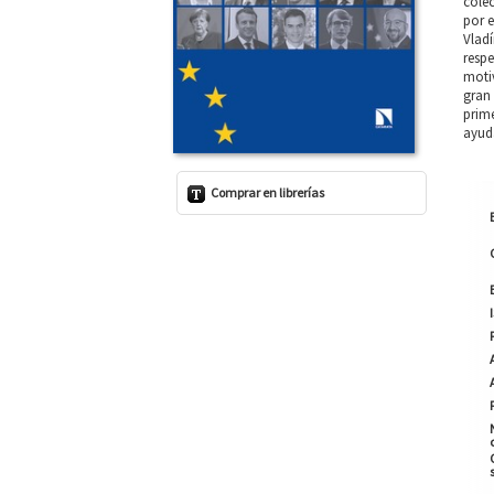
colec
por e
Vladí
respe
motiv
gran 
prime
ayuda
Comprar en librerías