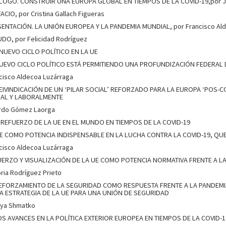
OGO. CONSTRUIR UNA EUROPA GLOBAL EN TIEMPOS DE LA COVID-19,por Jo
ACIO, por Cristina Gallach Figueras
ENTACIÓN. LA UNIÓN EUROPEA Y LA PANDEMIA MUNDIAL, por Francisco Ald
DO, por Felicidad Rodríguez
L NUEVO CICLO POLÍTICO EN LA UE
UEVO CICLO POLÍTICO ESTÁ PERMITIENDO UNA PROFUNDIZACIÓN FEDERAL 
cisco Aldecoa Luzárraga
EIVINDICACIÓN DE UN ‘PILAR SOCIAL’ REFORZADO PARA LA EUROPA ‘POS-
IAL Y LABORALMENTE
rdo Gómez Laorga
EL REFUERZO DE LA UE EN EL MUNDO EN TIEMPOS DE LA COVID-19
E COMO POTENCIA INDISPENSABLE EN LA LUCHA CONTRA LA COVID-19, QU
cisco Aldecoa Luzárraga
ERZO Y VISUALIZACIÓN DE LA UE COMO POTENCIA NORMATIVA FRENTE A LA
oria Rodríguez Prieto
EFORZAMIENTO DE LA SEGURIDAD COMO RESPUESTA FRENTE A LA PANDEMIA D
LA ESTRATEGIA DE LA UE PARA UNA UNIÓN DE SEGURIDAD
ya Shmatko
 LOS AVANCES EN LA POLÍTICA EXTERIOR EUROPEA EN TIEMPOS DE LA COVID-1