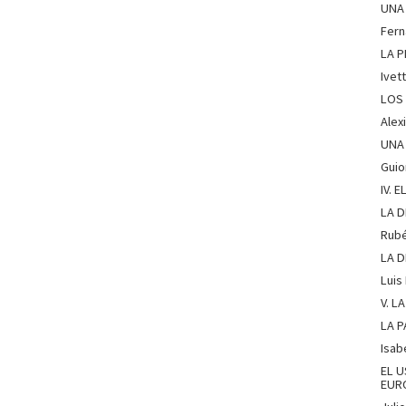
UNA 
Fern
LA P
Ivet
LOS 
Alex
UNA 
Guio
IV. 
LA D
Rubé
LA D
Luis
V. L
LA P
Isab
EL U
EUR