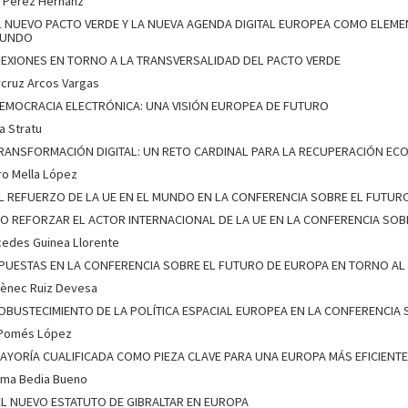
o Pérez Hernanz
EL NUEVO PACTO VERDE Y LA NUEVA AGENDA DIGITAL EUROPEA COMO ELEME
MUNDO
LEXIONES EN TORNO A LA TRANSVERSALIDAD DEL PACTO VERDE
cruz Arcos Vargas
DEMOCRACIA ELECTRÓNICA: UNA VISIÓN EUROPEA DE FUTURO
a Stratu
TRANSFORMACIÓN DIGITAL: UN RETO CARDINAL PARA LA RECUPERACIÓN EC
ro Mella López
 EL REFUERZO DE LA UE EN EL MUNDO EN LA CONFERENCIA SOBRE EL FUTU
O REFORZAR EL ACTOR INTERNACIONAL DE LA UE EN LA CONFERENCIA SOB
edes Guinea Llorente
PUESTAS EN LA CONFERENCIA SOBRE EL FUTURO DE EUROPA EN TORNO AL 
ènec Ruiz Devesa
OBUSTECIMIENTO DE LA POLÍTICA ESPACIAL EUROPEA EN LA CONFERENCIA
 Pomés López
AYORÍA CUALIFICADA COMO PIEZA CLAVE PARA UNA EUROPA MÁS EFICIENTE 
ma Bedia Bueno
. EL NUEVO ESTATUTO DE GIBRALTAR EN EUROPA