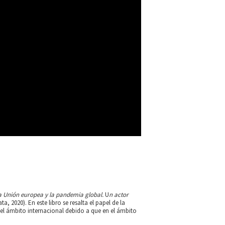
a Unión europea y la pandemia global.
U
n actor
a, 2020). En este libro se resalta el papel de la
n el ámbito internacional debido a que en el ámbito