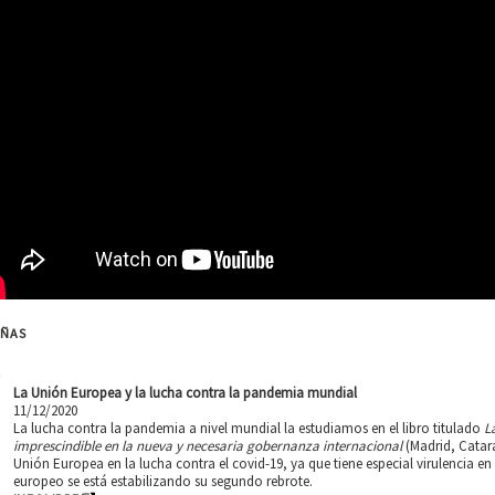
EÑAS
La Unión Europea y la lucha contra la pandemia mundial
11/12/2020
La lucha contra la pandemia a nivel mundial la estudiamos en el libro titulado
L
imprescindible en la nueva y necesaria gobernanza internacional
(Madrid, Catarat
Unión Europea en la lucha contra el covid-19, ya que tiene especial virulencia e
europeo se está estabilizando su segundo rebrote.