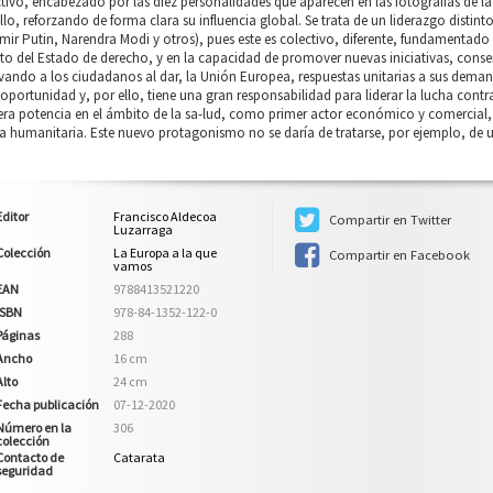
tivo, encabezado por las diez personalidades que aparecen en las fotografías de l
llo, reforzando de forma clara su influencia global. Se trata de un liderazgo distin
mir Putin, Narendra Modi y otros), pues este es colectivo, diferente, fundamentado e
to del Estado de derecho, y en la capacidad de promover nuevas iniciativas, conse
ando a los ciudadanos al dar, la Unión Europea, respuestas unitarias a sus demand
oportunidad y, por ello, tiene una gran responsabilidad para liderar la lucha cont
ra potencia en el ámbito de la sa-lud, como primer actor económico y comercial, 
 humanitaria. Este nuevo protagonismo no se daría de tratarse, por ejemplo, de 
Editor
Francisco Aldecoa
Compartir en Twitter
Luzarraga
Colección
La Europa a la que
Compartir en Facebook
vamos
EAN
9788413521220
ISBN
978-84-1352-122-0
Páginas
288
Ancho
16 cm
Alto
24 cm
Fecha publicación
07-12-2020
Número en la
306
colección
Contacto de
Catarata
seguridad