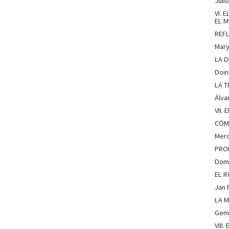
Juli
VI. 
EL 
REF
Mary
LA 
Doin
LA 
Álva
VII.
CÓM
Merc
PRO
Dom
EL R
Jan
LA M
Gem
VIII