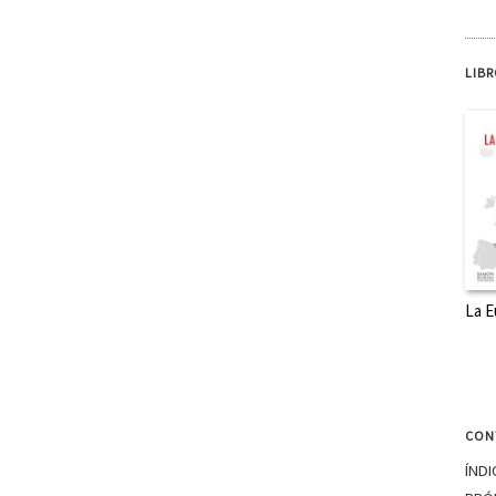
LIB
La E
CON
ÍNDI