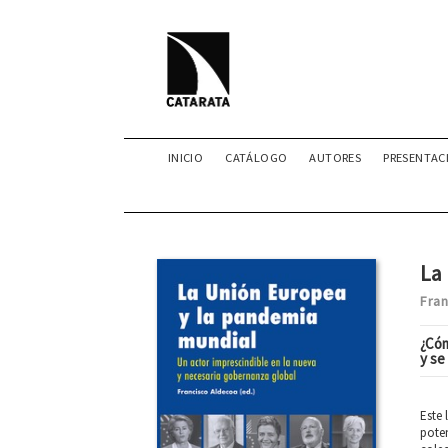
INICIO
CATÁLOGO
AUTORES
PRESENTAC
La
Fra
¿Cóm
y se
Este 
poten