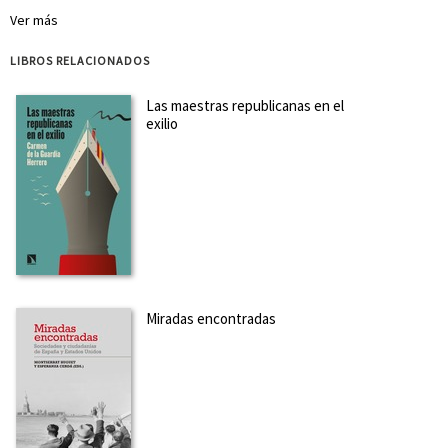
forma parte de un proyecto de investigación int...
Ver más
Ver más
sobre el autor
LIBROS RELACIONADOS
SOBRE CARMEN MARÍA SÁNCHEZ MORILLAS (ESCRITORA)
Las maestras republicanas en el
exilio
Licenciada en Filología Hispánica y doctora por la
Universidad de Jaén, sus principales líneas de investigación
son los estudios de género (especialmente la historia de las
maestras) y la didáctica de Lengua y Literatura.
Actualmente, colabora en varias revistas como correctora
y...
Ver más sobre el autor
SOBRE CARMEN GARCÍA COLMENARES (ESCRITORA)
Miradas encontradas
Profesora titular honorífica de Psicología Evolutiva y de la
Educación, cofundadora de la Cátedra de Estudios de
Género de la Universidad de Valladolid. Sus principales líneas
de investigación son la construcción social de las
identidades de género, la coeducación en las aulas y ...
Ver
más sobre el autor