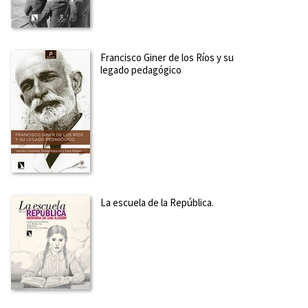
SOBRE HERMINIO LAFOZ RABAZA (ESCRITOR)
Catedrático de Instituto y doctor en Historia, es Patrono de
la Fundación Bernardo Aladrén, de UGT-Aragón, y
Francisco Giner de los Ríos y su
responsable de sus publicaciones. Director de la revista XIX y
legado pedagógico
Veinte. Revista de Historia y pensamiento contemporáneo,
ha publicado la obra Magisterio y Socialismo. La FE...
Ver
más sobre el autor
SOBRE SARA RAMOS (ESCRITORA)
Profesora contratada doctora del Departamento de Teoría e
Historia de la Educación de la Universidad Complutense de
Madrid y parte del grupo de investigación Historia y presente
La escuela de la República.
de la cultura escolar. Género e Identidades, del que ha sido
codirectora. Sus principales líneas de in...
Ver más sobre el
autor
SOBRE OLEGARIO NEGRÍN FAJARDO (ESCRITOR)
Catedrático de Teoría e Historia de la Educación en la