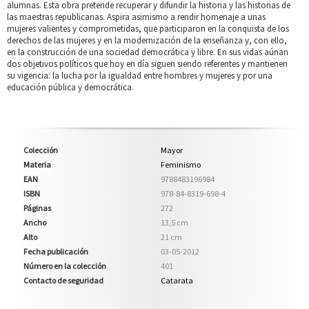
alumnas. Esta obra pretende recuperar y difundir la historia y las historias de
las maestras republicanas. Aspira asimismo a rendir homenaje a unas
mujeres valientes y comprometidas, que participaron en la conquista de los
derechos de las mujeres y en la modernización de la enseñanza y, con ello,
en la construcción de una sociedad democrática y libre. En sus vidas aúnan
dos objetivos políticos que hoy en día siguen siendo referentes y mantienen
su vigencia: la lucha por la igualdad entre hombres y mujeres y por una
educación pública y democrática.
Colección
Mayor
Materia
Feminismo
EAN
9788483196984
ISBN
978-84-8319-698-4
Páginas
272
Ancho
13,5 cm
Alto
21 cm
Fecha publicación
03-05-2012
Número en la colección
401
Contacto de seguridad
Catarata