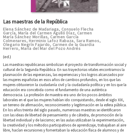
Las maestras de la República
Elena Sánchez de Madariaga
Consuelo Flecha
,
García
María del Carmen Agulló Díaz
Carmen
,
,
María Sánchez Morillas
Carmen García
,
Colmenares
Herminio Lafoz Rabaza
Sara Ramos
,
,
,
Olegario Negrín Fajardo
Carmen de la Guardia
,
Herrero
María del Mar del Pozo Andrés
,
(ed.)
Las maestras republicanas simbolizan el proyecto de transformación social y
cultural de la Segunda República. En sus trayectorias vitales encontramos la
plasmación de las esperanzas, las experiencias y los logros alcanzados por
las mujeres españolas en esos años de cambios profundos, en los que las
mujeres obtuvieron la ciudadanía civil y la ciudadanía política y en los que la
educación era concebida como el fundamento de una auténtica
democracia. La profesión de maestra era uno de los pocos ámbitos
laborales en el que las mujeres habían ido conquistando, desde el siglo XIX,
un terreno de afirmación, reconocimiento y legitimación en la esfera pública.
En los años treinta del siglo pasado, numerosas maestras se identificaron
con las ideas de libertad de pensamiento y de cátedra, de promoción de la
libertad individual y de laicismo; en las aulas utilizaban la experimentación,
la creatividad y los métodos participativos de aprendizaje, trabajaban al aire
libre, hacían excursiones y fomentaban la educación física de alumnos y de