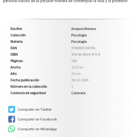
personal nacido de su peculiar manera de contemplar la vida y la profesión.
Escritor
Amparo Moreno
Colección
Psicología
Materia
Psicología
EAN
9788483194706
ISBN
978-84-8319-470-6
Páginas
280
Ancho
13,5 cm
Alto
21 cm
Fecha publicación
18-12-2009
Número en la colección
1
Contacto de seguridad
Catarata
Compartir en Twitter
Compartir en Facebook
Compartir en WhatsApp