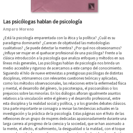
Las psicólogas hablan de psicología
Amparo Moreno
¿Está la psicología emparentada con la ética y la política? ¿Cuál es su
paradigma dominante? ¿Carecen de objetividad las metodologías
cualitativas? ¿Se puede detectar la mentira? ¿Por qué nos obsesionamos?
¿Influye ser mujer en el quehacer profesional de una psicóloga? Frente a la
clásica introducción a la psicología que analiza enfoques y métodos en sus
líneas más generales, Las psicólogas hablan de psicología nos brinda un
medio accesible y riguroso de acercarnos a este campo del conocimiento.
Siguiendo el hilo de nueve entrevistas a prestigiosas psicólogas de distintas
disciplinas, intimaremos con relevantes cuestiones teóricas y aplicadas,
como los métodos observacionales, las relaciones entre la enfermedad física
y mental, el desarrollo del género, la psicoterapia, el psicoanálisis o los
prejuicios sobre las minorías. En los diálogos afloran igualmente asuntos
relativos a la vinculación entre el género y el desarrollo profesional, entre
esta disciplina y la realidad social y política, y a los grandes debates clásicos.
Una parte importante se consagra a revisar las tendencias actuales en la
investigación y la práctica de la psicología. Estas páginas son el fruto de las
reflexiones de un grupo de mujeres dedicadas apasionadamente durante una
larga carrera al progreso de la ciencia y la sociedad, que se han asomado a
la mente, el afecto, el sufrimiento, la desigualdad o la maldad, con el toque