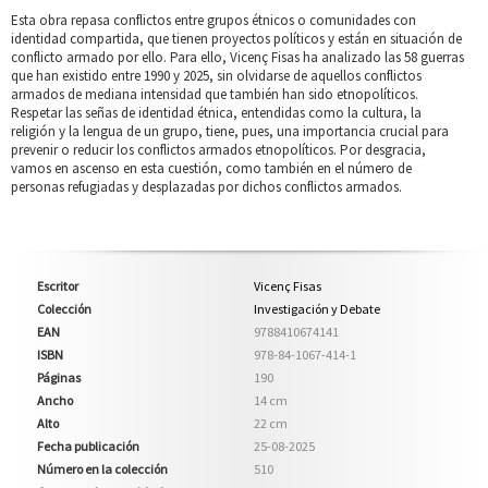
Esta obra repasa conflictos entre grupos étnicos o comunidades con
identidad compartida, que tienen proyectos políticos y están en situación de
conflicto armado por ello. Para ello, Vicenç Fisas ha analizado las 58 guerras
que han existido entre 1990 y 2025, sin olvidarse de aquellos conflictos
armados de mediana intensidad que también han sido etnopolíticos.
Respetar las señas de identidad étnica, entendidas como la cultura, la
religión y la lengua de un grupo, tiene, pues, una importancia crucial para
prevenir o reducir los conflictos armados etnopolíticos. Por desgracia,
vamos en ascenso en esta cuestión, como también en el número de
personas refugiadas y desplazadas por dichos conflictos armados.
Escritor
Vicenç Fisas
Colección
Investigación y Debate
EAN
9788410674141
ISBN
978-84-1067-414-1
Páginas
190
Ancho
14 cm
Alto
22 cm
Fecha publicación
25-08-2025
Número en la colección
510