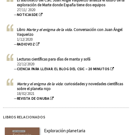
El astrofísico del CSIC Juan Ángel Vaquerizo analiza el futuro de la
exploración de Marte donde España tiene dos equipos
27/11/ 2020
—
NOTICIASDE
Libro
Marte y el enigma de la vida
. Conversación con Juan Ángel
Vaquerizo
1/12/2020
—
RADIOVOZ
Lecturas científicas para días de manta y sofá
22/12/2020
—
CIENCIA PARA LLEVAR. EL BLOG DEL CSIC – 20 MINUTOS
Marte y el enigma de la vida
: curiosidades y novedades científicas
sobre el planeta rojo
18/02/2021
—
REVISTA DE ONUBA
LIBROS RELACIONADOS
Exploración planetaria