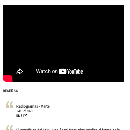
RESEÑAS
Radiogramas - Marte
14/12/2020
—
RNE