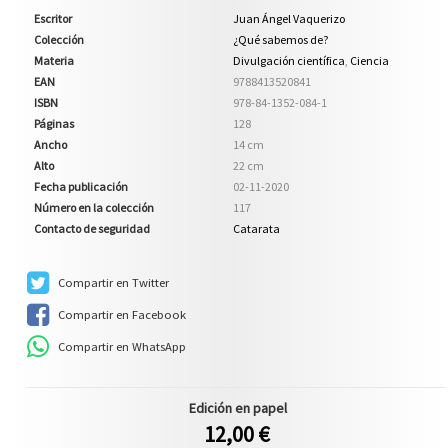
Escritor
Juan Ángel Vaquerizo
Colección
¿Qué sabemos de?
Materia
Divulgación científica
,
Ciencia
EAN
9788413520841
ISBN
978-84-1352-084-1
Páginas
128
Ancho
14 cm
Alto
22 cm
Fecha publicación
02-11-2020
Número en la colección
117
Contacto de seguridad
Catarata
Compartir en Twitter
Compartir en Facebook
Compartir en WhatsApp
Edición en papel
12,00 €