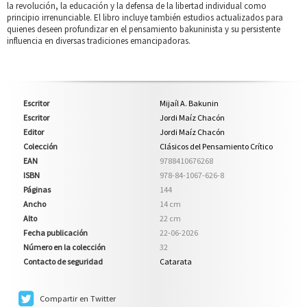
la revolución, la educación y la defensa de la libertad individual como
principio irrenunciable. El libro incluye también estudios actualizados para
quienes deseen profundizar en el pensamiento bakuninista y su persistente
influencia en diversas tradiciones emancipadoras.
Escritor
Mijaíl A. Bakunin
Escritor
Jordi Maíz Chacón
Editor
Jordi Maíz Chacón
Colección
Clásicos del Pensamiento Crítico
EAN
9788410676268
ISBN
978-84-1067-626-8
Páginas
144
Ancho
14 cm
Alto
22 cm
Fecha publicación
22-06-2026
Número en la colección
32
Contacto de seguridad
Catarata
Compartir en Twitter