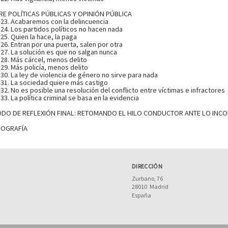
E POLÍTICAS PÚBLICAS Y OPINIÓN PÚBLICA
 23. Acabaremos con la delincuencia
 24. Los partidos políticos no hacen nada
 25. Quien la hace, la paga
 26. Entran por una puerta, salen por otra
 27. La solución es que no salgan nunca
 28. Más cárcel, menos delito
 29. Más policía, menos delito
 30. La ley de violencia de género no sirve para nada
 31. La sociedad quiere más castigo
 32. No es posible una resolución del conflicto entre víctimas e infractores
 33. La política criminal se basa en la evidencia
ODO DE REFLEXIÓN FINAL: RETOMANDO EL HILO CONDUCTOR ANTE LO INC
IOGRAFÍA
DIRECCIÓN
Zurbano, 76
28010
Madrid
España