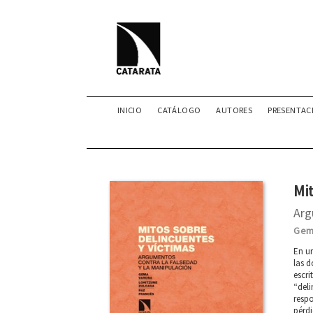
INICIO
CATÁLOGO
AUTORES
PRESENTAC
Mit
Arg
Gem
En un
las d
escri
“deli
respo
pérdi