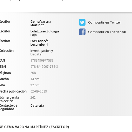
Escritor
Gema Varona
Compartir en Twitter
Martínez
Escritor
Lohitzune Zuloaga
Compartir en Facebook
Lojo
Escritor
Paz Francés
Lecumberri
Colección
Investigación y
Debate
EAN
9788490977583
ISBN
978-84-9097-758-3
Páginas
208
Ancho
14 cm
Alto
22 cm
Fecha publicación
02-09-2019
Número en la
262
colección
Contacto de
Catarata
seguridad
RE GEMA VARONA MARTÍNEZ (ESCRITOR)