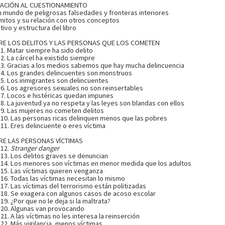
TACIÓN AL CUESTIONAMIENTO
n mundo de peligrosas falsedades y fronteras interiores
mitos y su relación con otros conceptos
tivo y estructura del libro
RE LOS DELITOS Y LAS PERSONAS QUE LOS COMETEN
 1. Matar siempre ha sido delito
 2. La cárcel ha existido siempre
 3. Gracias a los medios sabemos que hay mucha delincuencia
 4. Los grandes delincuentes son monstruos
 5. Los inmigrantes son delincuentes
 6. Los agresores sexuales no son reinsertables
 7. Locos e histéricas quedan impunes
 8. La juventud ya no respeta y las leyes son blandas con ellos
 9. Las mujeres no cometen delitos
 10. Las personas ricas delinquen menos que las pobres
 11. Eres delincuente o eres víctima
RE LAS PERSONAS VÍCTIMAS
 12.
Stranger danger
 13. Los delitos graves se denuncian
 14. Los menores son víctimas en menor medida que los adultos
 15. Las víctimas quieren venganza
 16. Todas las víctimas necesitan lo mismo
 17. Las víctimas del terrorismo están politizadas
 18. Se exagera con algunos casos de acoso escolar
 19. ¿Por que no le deja si la maltrata?
 20. Algunas van provocando
 21. A las víctimas no les interesa la reinserción
 22. Más vigilancia, menos víctimas