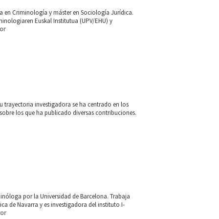
 en Criminología y máster en Sociología Jurídica.
minologiaren Euskal Institutua (UPV/EHU) y
or
 trayectoria investigadora se ha centrado en los
 sobre los que ha publicado diversas contribuciones.
inóloga por la Universidad de Barcelona. Trabaja
 de Navarra y es investigadora del instituto I-
tor