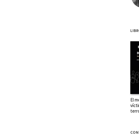
LIB
El m
víct
terr
CON