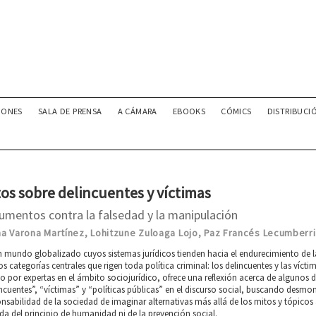
IONES
SALA DE PRENSA
A CÁMARA
EBOOKS
CÓMICS
DISTRIBUCI
os sobre delincuentes y víctimas
umentos contra la falsedad y la manipulación
a Varona Martínez
Lohitzune Zuloaga Lojo
Paz Francés Lecumberri
,
,
 mundo globalizado cuyos sistemas jurídicos tienden hacia el endurecimiento de l
os categorías centrales que rigen toda política criminal: los delincuentes y las víctim
to por expertas en el ámbito sociojurídico, ofrece una reflexión acerca de algunos
ncuentes”, “víctimas” y “políticas públicas” en el discurso social, buscando desmont
nsabilidad de la sociedad de imaginar alternativas más allá de los mitos y tópicos 
da del principio de humanidad ni de la prevención social.