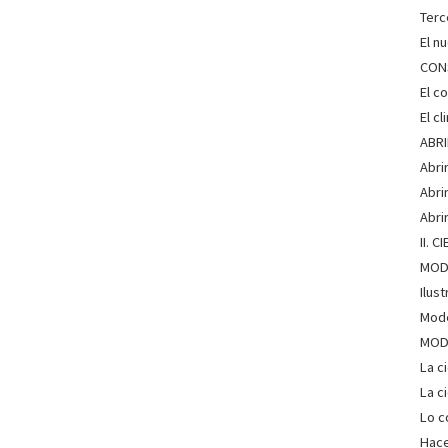
Terc
El n
CON
El c
El c
ABRI
Abri
Abri
Abri
II. 
MOD
Ilus
Mode
MODO
La c
La c
Lo c
Hace