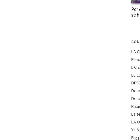
Por 
se h
CON
LA C
Proc
I. C
EL E
DES
Dese
Dese
Ris
La t
LA O
Y L
Big 