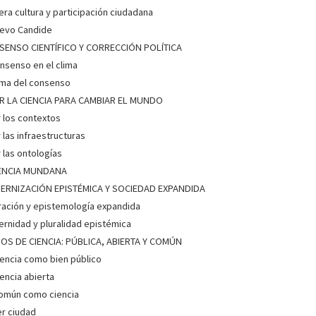
era cultura y participación ciudadana
uevo Candide
SENSO CIENTÍFICO Y CORRECCIÓN POLÍTICA
onsenso en el clima
lima del consenso
R LA CIENCIA PARA CAMBIAR EL MUNDO
r los contextos
r las infraestructuras
r las ontologías
CIENCIA MUNDANA
ERNIZACIÓN EPISTÉMICA Y SOCIEDAD EXPANDIDA
tración y epistemología expandida
rnidad y pluralidad epistémica
S DE CIENCIA: PÚBLICA, ABIERTA Y COMÚN
iencia como bien público
iencia abierta
omún como ciencia
r ciudad