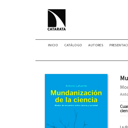
INICIO
CATÁLOGO
AUTORES
PRESENTAC
Mu
Mod
Ant
Cuan
cien
La di