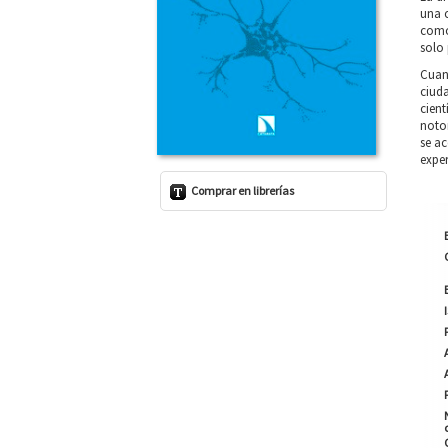
una c
como 
solo 
Cuand
ciuda
cient
notor
se ac
expe
Comprar en librerías