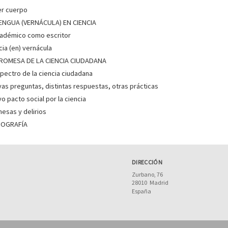
er cuerpo
ENGUA (VERNÁCULA) EN CIENCIA
cadémico como escritor
cia (en) vernácula
PROMESA DE LA CIENCIA CIUDADANA
spectro de la ciencia ciudadana
as preguntas, distintas respuestas, otras prácticas
o pacto social por la ciencia
esas y delirios
LIOGRAFÍA
DIRECCIÓN
Zurbano, 76
28010
Madrid
España