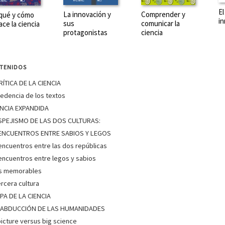
El
La innovación y
Comprender y
qué y cómo
i
sus
comunicar la
ace la ciencia
protagonistas
ciencia
TENIDOS
RÍTICA DE LA CIENCIA
edencia de los textos
IENCIA EXPANDIDA
SPEJISMO DE LAS DOS CULTURAS:
ENCUENTROS ENTRE SABIOS Y LEGOS
ncuentros entre las dos repúblicas
ncuentros entre legos y sabios
as memorables
ercera cultura
PA DE LA CIENCIA
A ABDUCCIÓN DE LAS HUMANIDADES
picture versus big science