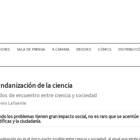
IONES
SALA DE PRENSA
A CÁMARA
EBOOKS
CÓMICS
DISTRIBUCI
ndanización de la ciencia
os de encuentro entre ciencia y sociedad
onio Lafuente
do los problemas tienen gran impacto social, no es raro que se acentúe l
tíficas y la ciudadanía.
vulgación no es el único pacto posible entre ciencia y sociedad: al igual que existe 