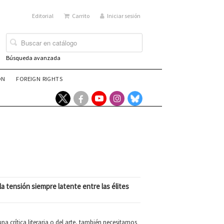
Editorial
Carrito
Iniciar sesión
Búsqueda avanzada
ÓN
FOREIGN RIGHTS
a tensión siempre latente entre las élites
una crítica literaria o del arte, también necesitamos