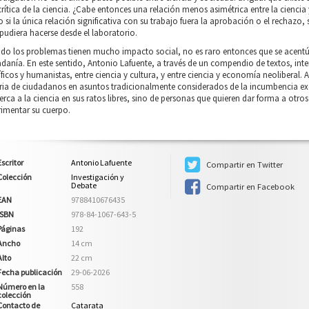
rítica de la ciencia. ¿Cabe entonces una relación menos asimétrica entre la ciencia
si la única relación significativa con su trabajo fuera la aprobación o el rechazo,
pudiera hacerse desde el laboratorio.
o los problemas tienen mucho impacto social, no es raro entonces que se acentúe la
danía. En este sentido, Antonio Lafuente, a través de un compendio de textos, intent
íficos y humanistas, entre ciencia y cultura, y entre ciencia y economía neoliberal
ia de ciudadanos en asuntos tradicionalmente considerados de la incumbencia exclu
erca a la ciencia en sus ratos libres, sino de personas que quieren dar forma a otro
rimentar su cuerpo.
Escritor
Antonio Lafuente
Compartir en Twitter
Colección
Investigación y
Debate
Compartir en Facebook
EAN
9788410676435
ISBN
978-84-1067-643-5
Páginas
192
Ancho
14 cm
Alto
22 cm
Fecha publicación
29-06-2026
Número en la
558
colección
Contacto de
Catarata