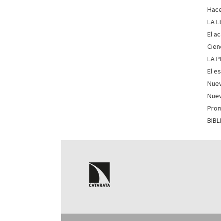
Hac
LA L
El a
Cien
LA 
El e
Nuev
Nuev
Prom
BIB