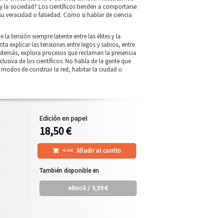
 y la sociedad? Los científicos tienden a comportarse
 su veracidad o falsedad. Como si hablar de ciencia
 tensión siempre latente entre las élites y la
a explicar las tensiones entre legos y sabios, entre
. Además, explora procesos que reclaman la presencia
siva de los científicos. No habla de la gente que
s modos de construir la red, habitar la ciudad o
Edición en papel
18,50 €
<<<
Añadir al carrito
También disponible en
eBook
/ 9,99 €