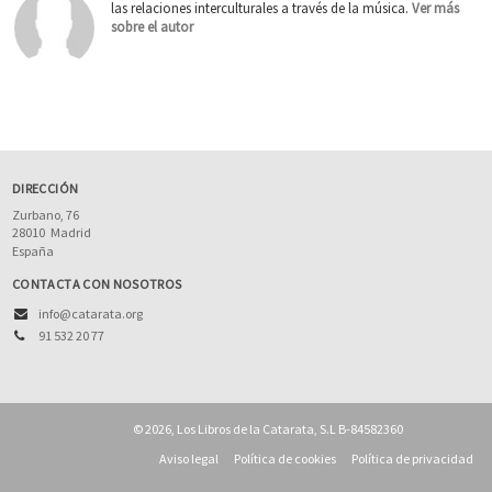
las relaciones interculturales a través de la música.
Ver más
sobre el autor
DIRECCIÓN
Zurbano, 76
28010
Madrid
España
CONTACTA CON NOSOTROS
info@catarata.org
91 532 20 77
© 2026, Los Libros de la Catarata, S.L B-84582360
Aviso legal
Política de cookies
Política de privacidad