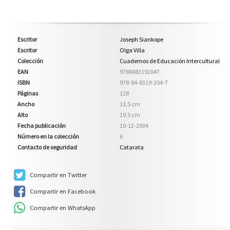
Escritor
Joseph Siankope
Escritor
Olga Villa
Colección
Cuadernos de Educación Intercultural
EAN
9788483192047
ISBN
978-84-8319-204-7
Páginas
128
Ancho
13,5 cm
Alto
19,5 cm
Fecha publicación
10-12-2004
Número en la colección
6
Contacto de seguridad
Catarata
Compartir en Twitter
Compartir en Facebook
Compartir en WhatsApp