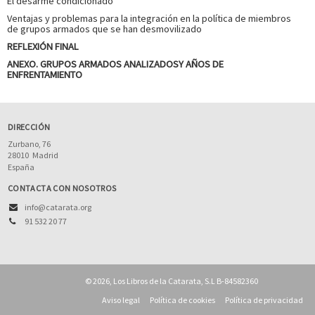
El desarme condicionado
Ventajas y problemas para la integración en la política de miembros
de grupos armados que se han desmovilizado
REFLEXIÓN FINAL
ANEXO. GRUPOS ARMADOS ANALIZADOSY AÑOS DE
ENFRENTAMIENTO
DIRECCIÓN
Zurbano, 76
28010
Madrid
España
CONTACTA CON NOSOTROS
info@catarata.org
91 532 20 77
© 2026, Los Libros de la Catarata, S.L B-84582360
Aviso legal
Política de cookies
Política de privacidad