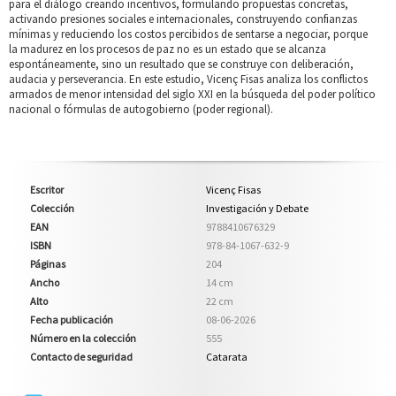
para el diálogo creando incentivos, formulando propuestas concretas,
activando presiones sociales e internacionales, construyendo confianzas
mínimas y reduciendo los costos percibidos de sentarse a negociar, porque
la madurez en los procesos de paz no es un estado que se alcanza
espontáneamente, sino un resultado que se construye con deliberación,
audacia y perseverancia. En este estudio, Vicenç Fisas analiza los conflictos
armados de menor intensidad del siglo XXI en la búsqueda del poder político
nacional o fórmulas de autogobierno (poder regional).
Escritor
Vicenç Fisas
Colección
Investigación y Debate
EAN
9788410676329
ISBN
978-84-1067-632-9
Páginas
204
Ancho
14 cm
Alto
22 cm
Fecha publicación
08-06-2026
Número en la colección
555
Contacto de seguridad
Catarata