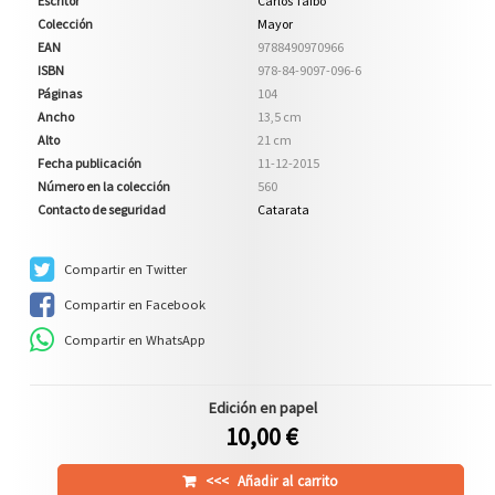
Escritor
Carlos Taibo
Colección
Mayor
EAN
9788490970966
ISBN
978-84-9097-096-6
Páginas
104
Ancho
13,5 cm
Alto
21 cm
Fecha publicación
11-12-2015
Número en la colección
560
Contacto de seguridad
Catarata
Compartir en Twitter
Compartir en Facebook
Compartir en WhatsApp
Edición en papel
10,00 €
<<<
Añadir al carrito