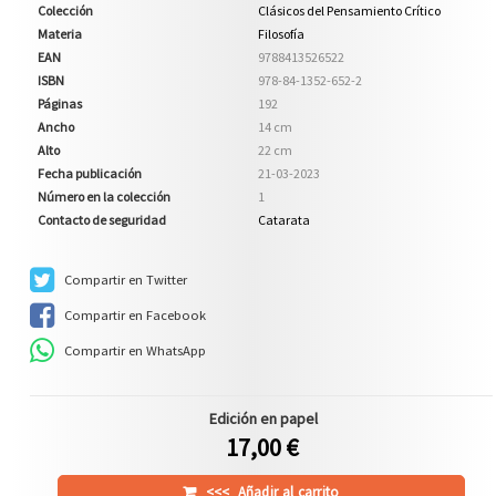
Colección
Clásicos del Pensamiento Crítico
Materia
Filosofía
EAN
9788413526522
ISBN
978-84-1352-652-2
Páginas
192
Ancho
14 cm
Alto
22 cm
Fecha publicación
21-03-2023
Número en la colección
1
Contacto de seguridad
Catarata
Compartir en Twitter
Compartir en Facebook
Compartir en WhatsApp
Edición en papel
17,00 €
<<<
Añadir al carrito