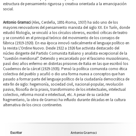
estructura de pensamiento rigurosa y creativa orientada a la emancipación
social.
Antonio Gramsci
(Ales, Cerdeña, 1891-Roma, 1937) ha sido uno de los
mayores renovadores del pensamiento marxista del siglo XX. En Turín, donde
estudió filología, se vinculó a los círculos obreros, escribió críticas de teatro
y se convirtió en el principal teórico del movimiento de los consejos de
fábrica (1919-1920). En esa época innovó radicalmente el lenguaje político en
la revista L'Ordine Nuovo. Desde 1922 a 1926 fue activista destacado del
núcleo dirigente del Partido Comunista Italiano y analista excepcional de la
"cuestión meridional". Detenido y encarcelado por el fascismo mussoliniano,
pasó diez años enfermo en distintas prisiones de Italia en las que escribió los
Cuadernos de la cárcel (1929-1935). Pensó la política comunista como ética
colectiva del pueblo y acuñó o dio una forma nueva a conceptos que han
pasado a formar parte del lenguaje político de la ciudadanía democrática de
este fin de siglo: hegemonía, sociedad civil, nacional-popular, revolución
pasiva, filosofía de la praxis, transformismo de los intelectuales, intelectual
colectivo, reforma moral e intelectual, etc. A pesar de su carácter
fragmentario, la obra de Gramsci ha influido durante décadas en la cultura
alternativa de los cinco continentes.
Escritor
Antonio Gramsci