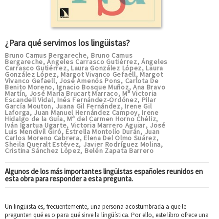
¿Para qué servimos los lingüistas?
Bruno Camus Bergareche
Bruno Camus
,
Bergareche
Ángeles Carrasco Gutiérrez
Ángeles
,
,
Carrasco Gutiérrez
Laura González López
Laura
,
,
González López
Margot Vivanco Gefaell
Margot
,
,
Vivanco Gefaell
José Amenós Pons
Carlota De
,
,
Benito Moreno
Ignacio Bosque Muñoz
Ana Bravo
,
,
Martín
José María Brucart Marraco
Mª Victoria
,
,
Escandell Vidal
Inés Fernández-Ordónez
Pilar
,
,
García Mouton
Juana Gil Fernández
Irene Gil
,
,
Laforga
Juan Manuel Hernández Campoy
Irene
,
,
Hidalgo de la Guía
Mª del Carmen Horno Chéliz
,
,
Iván Igartua Ugarte
Victoria Marrero Aguiar
José
,
,
Luis Mendivíl Giró
Estrella Montolío Durán
Juan
,
,
Carlos Moreno Cabrera
Elena Del Olmo Suárez
,
,
Sheila Queralt Estévez
Javier Rodríguez Molina
,
,
Cristina Sánchez López
Belén Zapata Barrero
,
Algunos de los más importantes lingüistas españoles reunidos en
esta obra para responder a esta pregunta.
Un lingüista es, frecuentemente, una persona acostumbrada a que le
pregunten qué es o para qué sirve la lingüística. Por ello, este libro ofrece una