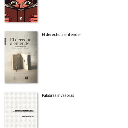
como la Real Academia Española e internacionales como
la Universität Konstanz (Alemania). Su investigación se cen...
Ver más sobre el autor
SOBRE LAURA GONZÁLEZ LÓPEZ (ESCRITORA)
El derecho a entender
Es doctora por la Universidad Complutense de Madrid y
profesora de Lengua española en la Universidad de Castilla-
La Mancha. Ha trabajado para instituciones nacionales
como la Real Academia Española e internacionales como
la Universität Konstanz (Alemania). Su investigación se cen...
Ver más sobre el autor
SOBRE MARGOT VIVANCO GEFAELL (EDITORA)
Palabras invasoras
Es profesora de lengua española en la Universidad de
Castilla - La Mancha. Su investigación se centra en las
relaciones entre semántica y sintaxis, tanto desde una
perspectiva sincrónica como diacrónica. Se ha
especializado en los fenómenos relacionados con la diátesis
y las alte...
Ver más sobre el autor