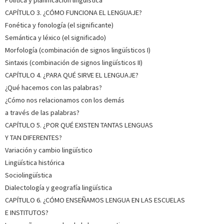
Es profesora asistente de Lingüística Iberorrománica en la
Universidad de Zúrich (Instituto de Lenguas Románicas /
CAPÍTULO 3. ¿CÓMO FUNCIONA EL LENGUAJE?
Programa prioritario de investigación lengua y espacio).
Fonética y fonología (el significante)
Está especializada en la dialectología del español
Semántica y léxico (el significado)
(interesándole desde las hablas rurales hasta la lengua...
Ver
más sobre el autor
Morfología (combinación de signos lingüísticos I)
Sintaxis (combinación de signos lingüísticos II)
SOBRE IGNACIO BOSQUE MUÑOZ (ESCRITOR)
CAPÍTULO 4. ¿PARA QUÉ SIRVE EL LENGUAJE?
¿Qué hacemos con las palabras?
Es catedrático jubilado de Lengua Española en la
¿Cómo nos relacionamos con los demás
Universidad Complutense de Ma¬drid y miembro de la Real
Academia Española. Su campo de especialidad es la
a través de las palabras?
gra¬mática del español, con particular atención a la teoría
CAPÍTULO 5. ¿POR QUÉ EXISTEN TANTAS LENGUAS
gramatical, la variación sin¬táctica, la enseñanza de la
Y TAN DIFERENTES?
gramátic...
Ver más sobre el autor
Variación y cambio lingüístico
Lingüística histórica
SOBRE ANA BRAVO MARTÍN (ESCRITORA)
Sociolingüística
Dialectología y geografía lingüística
Es profesora en la Universidad de Murcia. Su investigación se
centra en la sintaxis y la semántica del español desde un
CAPÍTULO 6. ¿CÓMO ENSEÑAMOS LENGUA EN LAS ESCUELAS
punto de vista formal. Ha participado en la Nueva
E INSTITUTOS?
gramática de la lengua española de la RAE-ASALE y
pertenece al grupo de transferencia del conocimiento