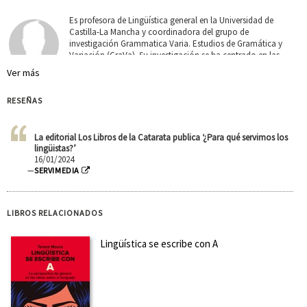
Es profesora de Lingüística general en la Universidad de
Castilla-La Mancha y coordinadora del grupo de
investigación Grammatica Varia. Estudios de Gramática y
Variación (GraVa). Su investigación se ha centrado en las
categorías gramaticales de Tiempo, Aspecto, Modo de
Ver más
Acción, Mo...
Ver más sobre el autor
RESEÑAS
SOBRE ÁNGELES CARRASCO GUTIÉRREZ (ESCRITORA)
La editorial Los Libros de la Catarata publica ‘¿Para qué servimos los
lingüistas?’
Es profesora de Lingüística general en la Universidad de
16/01/2024
Castilla-La Mancha y coordinadora del grupo de
—
SERVIMEDIA
investigación Grammatica Varia. Estudios de Gramática y
Variación (GraVa). Su investigación se ha centrado en las
categorías gramaticales de Tiempo, Aspecto, Modo de
Acción, Mo...
Ver más sobre el autor
LIBROS RELACIONADOS
Lingüística se escribe con A
SOBRE LAURA GONZÁLEZ LÓPEZ (EDITORA)
Es doctora por la Universidad Complutense de Madrid y
profesora de Lengua española en la Universidad de Castilla-
La Mancha. Ha trabajado para instituciones nacionales