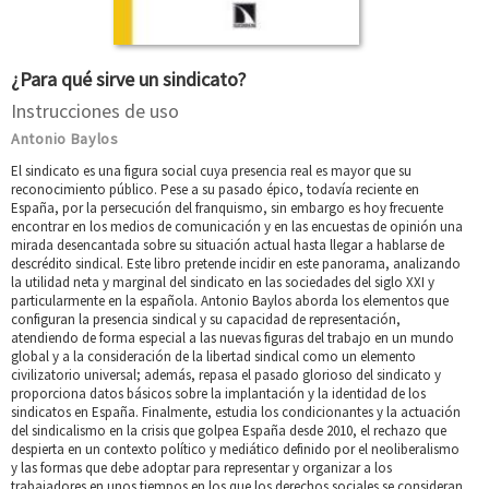
¿Para qué sirve un sindicato?
Instrucciones de uso
Antonio Baylos
El sindicato es una figura social cuya presencia real es mayor que su
reconocimiento público. Pese a su pasado épico, todavía reciente en
España, por la persecución del franquismo, sin embargo es hoy frecuente
encontrar en los medios de comunicación y en las encuestas de opinión una
mirada desencantada sobre su situación actual hasta llegar a hablarse de
descrédito sindical. Este libro pretende incidir en este panorama, analizando
la utilidad neta y marginal del sindicato en las sociedades del siglo XXI y
particularmente en la española. Antonio Baylos aborda los elementos que
configuran la presencia sindical y su capacidad de representación,
atendiendo de forma especial a las nuevas figuras del trabajo en un mundo
global y a la consideración de la libertad sindical como un elemento
civilizatorio universal; además, repasa el pasado glorioso del sindicato y
proporciona datos básicos sobre la implantación y la identidad de los
sindicatos en España. Finalmente, estudia los condicionantes y la actuación
del sindicalismo en la crisis que golpea España desde 2010, el rechazo que
despierta en un contexto político y mediático definido por el neoliberalismo
y las formas que debe adoptar para representar y organizar a los
trabajadores en unos tiempos en los que los derechos sociales se consideran