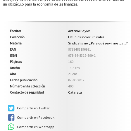
un obstáculo para la economía de las finanzas.
Escritor
Antonio Baylos
Colección
Estudios socioculturales
Materia
Sindicalismo
,
¿Para qué servimos los ...?
EAN
9788483196991
ISBN
978-84-8319-699-1
Páginas
160
Ancho
13,5 cm
Alto
21 cm
Fecha publicación
07-05-2012
Número en la colección
400
Contacto de seguridad
Catarata
Compartir en Twitter
Compartir en Facebook
Compartir en WhatsApp