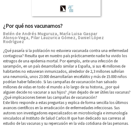
¿Por qué nos vacunamos?
Belén de Andrés Muguruza
María Luisa Gaspar
,
Alonso-Vega
Pilar Lauzurica Gómez
Daniel López
,
,
Rodríguez
¿Qué pasaría si la población no estuviera vacunada contra una enfermedad
contagiosa? Resulta que en nuestro país prácticamente nadie ha vivido los
estragos de una epidemia mortal. Por ejemplo, ante una infección de
sarampión, en un país desarrollado similar a España, si sus 46 millones de
habitantes no estuvieran inmunizados, alrededor de 2,3 millones sufrirían
una neumonía, unos 23.000 desarrollarían encefalitis y más de 15.000 niños
podrían haber fallecido. Si las campañas de vacunación han salvado
millones de vidas en todo el mundo a lo largo de su historia, ¿por qué
alguien decide no vacunar a sus hijos? ¿Han dejado de ser útiles las vacunas?
¿Qué implicaciones tienen las campañas de vacunación?
Este libro responde a estas preguntas y explica de forma sencilla los últimos
avances científicos en la erradicación de enfermedades infecciosas. Sus
autores son investigadores especializados en microbiología e inmunología
vinculados al Instituto de Salud Carlos III que han dedicado sus carreras al
estudio de las vacunas y su repercusión en la vida cotidiana de las personas.