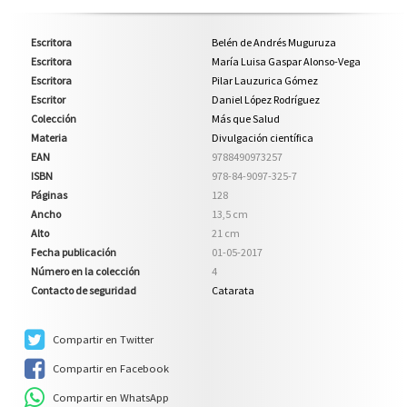
Escritora
Belén de Andrés Muguruza
Escritora
María Luisa Gaspar Alonso-Vega
Escritora
Pilar Lauzurica Gómez
Escritor
Daniel López Rodríguez
Colección
Más que Salud
Materia
Divulgación científica
EAN
9788490973257
ISBN
978-84-9097-325-7
Páginas
128
Ancho
13,5 cm
Alto
21 cm
Fecha publicación
01-05-2017
Número en la colección
4
Contacto de seguridad
Catarata
Compartir en Twitter
Compartir en Facebook
Compartir en WhatsApp