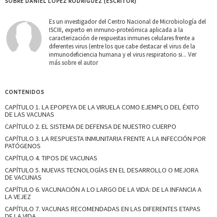
SOBRE DANIEL LÓPEZ RODRÍGUEZ (ESCRITOR)
Es un investigador del Centro Nacional de Microbiología del
ISCIII, experto en inmuno-proteómica aplicada a la
caracterización de respuestas inmunes celulares frente a
diferentes virus (entre los que cabe destacar el virus de la
inmunodeficiencia humana y el virus respiratorio si...
Ver
más sobre el autor
CONTENIDOS
CAPÍTULO 1. LA EPOPEYA DE LA VIRUELA COMO EJEMPLO DEL ÉXITO
DE LAS VACUNAS
CAPÍTULO 2. EL SISTEMA DE DEFENSA DE NUESTRO CUERPO
CAPÍTULO 3. LA RESPUESTA INMUNITARIA FRENTE A LA INFECCIÓN POR
PATÓGENOS
CAPÍTULO 4. TIPOS DE VACUNAS
CAPÍTULO 5. NUEVAS TECNOLOGÍAS EN EL DESARROLLO O MEJORA
DE VACUNAS
CAPÍTULO 6. VACUNACIÓN A LO LARGO DE LA VIDA: DE LA INFANCIA A
LA VEJEZ
CAPÍTULO 7. VACUNAS RECOMENDADAS EN LAS DIFERENTES ETAPAS
DE LA VIDA