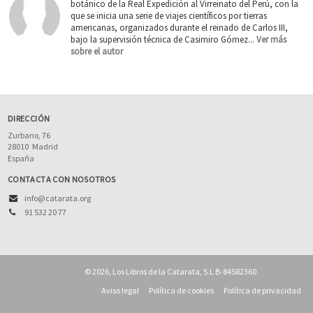
botánico de la Real Expedición al Virreinato del Perú, con la
que se inicia una serie de viajes científicos por tierras
americanas, organizados durante el reinado de Carlos III,
bajo la supervisión técnica de Casimiro Gómez...
Ver más
sobre el autor
DIRECCIÓN
Zurbano, 76
28010
Madrid
España
CONTACTA CON NOSOTROS
info@catarata.org
91 532 20 77
© 2026, Los Libros de la Catarata, S.L B-84582360
Aviso legal
Política de cookies
Política de privacidad