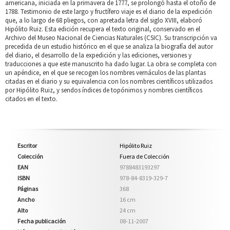
americana, iniciada en la primavera de 1777, se prolongó hasta el otoño de
1788. Testimonio de este largo y fructífero viaje es el diario de la expedición
que, a lo largo de 68 pliegos, con apretada letra del siglo XVIII, elaboró
Hipólito Ruiz. Esta edición recupera el texto original, conservado en el
Archivo del Museo Nacional de Ciencias Naturales (CSIC). Su transcripción va
precedida de un estudio histórico en el que se analiza la biografía del autor
del diario, el desarrollo de la expedición y las ediciones, versiones y
traducciones a que este manuscrito ha dado lugar. La obra se completa con
un apéndice, en el que se recogen los nombres vernáculos de las plantas
citadas en el diario y su equivalencia con los nombres científicos utilizados
por Hipólito Ruiz, y sendos índices de topónimos y nombres científicos
citados en el texto.
Escritor
Hipólito Ruiz
Colección
Fuera de Colección
EAN
9788483193297
ISBN
978-84-8319-329-7
Páginas
368
Ancho
16 cm
Alto
24 cm
Fecha publicación
08-11-2007