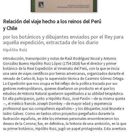
Relación del viaje hecho a los reinos del Perú
y Chile
por los botánicos y dibujantes enviados por el Rey para
aquella expedición, extractada de los diario
Hipólito Ruiz
Introducción, transcripción y notas de Raúl Rodríguez Nozal y Antonio
González Bueno Hipólito Ruiz López (1754-1816) fue el director y primer
botánico de la Real Expedición al Virreinato del Perú, con la que se inicia
una serie de viajes científicos por tierras americanas, organizados durante el
reinado de Carlos III, bajo la supervisión técnica de Casimiro Gómez Ortega.
La Expedición que nos ocupa es fiel reflejo de la política trazada por sus
gestores metropolitanos, quienes diseñaron un producto en el que los
estudios de Historia Natural quedaron supeditados a su utilidad terapéutica.
En ella participaron, junto a Hipólito Ruiz, José Pavón —de su misma quinta
—, el médico francés Joseph Dombey —de mayor edad y experiencia
profesional que sus compañeros españoles— y los dibujantes José Brunete e
Isidro Gálvez. Como en tantos otros proyectos pergeñados durante la
Ilustración española, en éste los intereses personales ensombrecieron los
deseos de la Corona; fue, en definitiva, la historia de una ambición, en la que
su primer botánico, Hipólito Ruiz, jugó un papel protagonista. Esta aventura