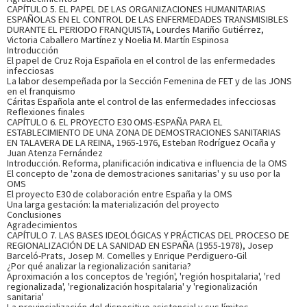
CAPÍTULO 5. EL PAPEL DE LAS ORGANIZACIONES HUMANITARIAS
sobre el autor
ESPAÑOLAS EN EL CONTROL DE LAS ENFERMEDADES TRANSMISIBLES
DURANTE EL PERIODO FRANQUISTA, Lourdes Mariño Gutiérrez,
Victoria Caballero Martínez y Noelia M. Martín Espinosa
Introducción
SOBRE JUAN ATENZA FERNÁNDEZ (ESCRITOR)
El papel de Cruz Roja Española en el control de las enfermedades
infecciosas
Director gerente del Instituto de Ciencias de la Salud de
La labor desempeñada por la Sección Femenina de FET y de las JONS
en el franquismo
Castilla-La Mancha. Licenciado en Medicina y Cirugía,
Cáritas Española ante el control de las enfermedades infecciosas
doctor en Biomedicina Experimental, oficial sanitario,
Reflexiones finales
máster en Salud Pública por la Escuela Nacional de Sanidad
CAPÍTULO 6. EL PROYECTO E30 OMS-ESPAÑA PARA EL
y diplomado en Dirección de Hospitales. Asimismo, es f...
Ver
ESTABLECIMIENTO DE UNA ZONA DE DEMOSTRACIONES SANITARIAS
más sobre el autor
EN TALAVERA DE LA REINA, 1965-1976, Esteban Rodríguez Ocaña y
Juan Atenza Fernández
Introducción. Reforma, planificación indicativa e influencia de la OMS
El concepto de 'zona de demostraciones sanitarias' y su uso por la
SOBRE JOSEP BARCELÓ PRATS (ESCRITOR)
OMS
El proyecto E30 de colaboración entre España y la OMS
Una larga gestación: la materialización del proyecto
Doctor en Antropología, es actualmente profesor
Conclusiones
universitario en la Facultad de Enfermería de la Universitat
Agradecimientos
Rovira i Virgili de Tarragona. Es miembro del Medical
CAPÍTULO 7. LAS BASES IDEOLÓGICAS Y PRÁCTICAS DEL PROCESO DE
Anthropology Research Center de la universidad
REGIONALIZACIÓN DE LA SANIDAD EN ESPAÑA (1955-1978), Josep
Barceló-Prats, Josep M. Comelles y Enrique Perdiguero-Gil
tarraconense. Su principal línea de investigación se ha
¿Por qué analizar la regionalización sanitaria?
centrado en la...
Ver más sobre el autor
Aproximación a los conceptos de 'región', 'región hospitalaria', 'red
regionalizada', 'regionalización hospitalaria' y 'regionalización
sanitaria'
La provincialización del dispositivo asistencial y sus límites