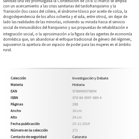
sanidad una vez promulgada la Constitución de 1978. El marco se amplía
con un acercamiento a las crisis sanitarias del tardofranquismo y la
Transición (los casos del cólera, el síndrome tóxico por aceite de colza, la
drogodependencia de los años ochenta y el sida, entre otros), sin dejar de
lado las realidades de las minorías, volviendo su mirada hacia el servicio
social de minusválidos del franquismo y sus propuestas de rehabilitación e
integración social, o la aproximación a la figura de las agentes de economía
doméstica que, sin abandonar el enfoque tradicional de género del régimen,
supusieron la apertura de un espacio de poder para las mujeres en el ámbito
rural.
Colección
Investigación y Debate
Materia
Historia
EAN
9788490978894
ISBN
978-84-9097-889-4
Páginas
288
Ancho
16 cm
Alto
24 cm
Fecha publicación
25-11-2019
Número en la colección
272
Contacto de seguridad
Catarata