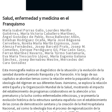
Salud, enfermedad y medicina en el
Franquismo
María Isabel Porras Gallo
Lourdes Mariño
,
Gutiérrez
María Victoria Caballero Martínez
,
,
Ángel González de Pablo
Rosa Ballester Añón
,
,
Esteban Rodríguez Ocaña
María José Báguena
,
Cervellera
Noelia María Martín Espinosa
Juan
,
,
Atenza Fernández
Josep Barceló Prats
Josep M.
,
,
Comelles
Enrique Perdiguero Gil
Pilar León Sanz
,
,
,
Ferran Martínez Navarro
María Tormo Santamaría
,
,
Eva María Trescastro López
María Eugenia Galiana
,
Sánchez
Josep Bernabeu Mestre
Mercedes del
,
,
Cura González
Esta monografía realiza un diagnóstico de la situación y la evolución de la
sanidad durante el periodo franquista y la Transición. A lo largo de sus
capítulos se abordan temas como la relación entre la psiquiatría oficial y la
ideología del régimen en sus diferentes fases. Asimismo, se explora la relación
entre España y la Organización Mundial de la Salud, mostrando el impacto
del establecimiento de programas colaborativos en la atención a los
prematuros y la lucha contra enfermedades infecciosas, y se presenta la
evolución histórica de la estructura sanitaria española con el establecimiento
de las zonas de demostración sanitaria y la creación de la Red Hospitalaria
Nacional, así como la ideología tras el proceso de regionalización de la