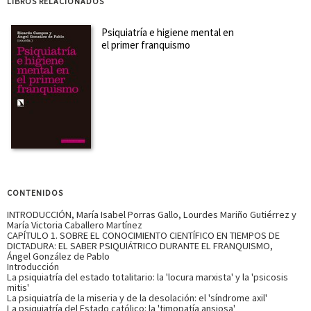
LIBROS RELACIONADOS
SOBRE ÁNGEL GONZÁLEZ DE PABLO (ESCRITOR)
Psiquiatría e higiene mental en
el primer franquismo
Doctor en Medicina y profesor titular de Historia de la
Ciencia en la Facultad de Medicina de la UCM. Su campo
principal de investigación es la historia de la psiquiatría.
Entre sus últimas publicaciones se encuentran: Rezeption
und Resonanz der Allgemeinen Psychopathologie von ...
Ver
más sobre el autor
SOBRE ROSA BALLESTER AÑÓN (ESCRITORA)
Doctora en Medicina. Es profesora emérita de Historia de la
Ciencia en la Universidad Miguel Hernández y fue catedrática
CONTENIDOS
de Historia de la Ciencia entre 1986 y 2015 en las facultades
INTRODUCCIÓN, María Isabel Porras Gallo, Lourdes Mariño Gutiérrez y
de Medicina de las universidades de Alicante y Miguel
María Victoria Caballero Martínez
Hernández. Académica de número y vicepresid...
Ver más
CAPÍTULO 1. SOBRE EL CONOCIMIENTO CIENTÍFICO EN TIEMPOS DE
sobre el autor
DICTADURA: EL SABER PSIQUIÁTRICO DURANTE EL FRANQUISMO,
Ángel González de Pablo
Introducción
La psiquiatría del estado totalitario: la 'locura marxista' y la 'psicosis
SOBRE ESTEBAN RODRÍGUEZ OCAÑA (ESCRITOR)
mitis'
La psiquiatría de la miseria y de la desolación: el 'síndrome axil'
La psiquiatría del Estado católico: la 'timopatía ansiosa'