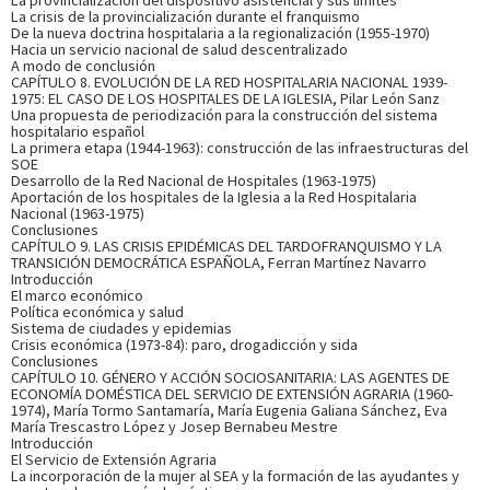
SOBRE JOSEP M. COMELLES (ESCRITOR)
La crisis de la provincialización durante el franquismo
De la nueva doctrina hospitalaria a la regionalización (1955-1970)
Hacia un servicio nacional de salud descentralizado
Doctor en Medicina por la Universitat de Barcelona y en
A modo de conclusión
Antropología por la Ecole des Hautes Études en Sciences
CAPÍTULO 8. EVOLUCIÓN DE LA RED HOSPITALARIA NACIONAL 1939-
Sociales (París). Es especialista en Psiquiatría y catedrático
1975: EL CASO DE LOS HOSPITALES DE LA IGLESIA, Pilar León Sanz
de Antropología Social en la Universitat Rovira i Virgili de
Una propuesta de periodización para la construcción del sistema
Tarragona, actualmente emérito. Miembro del ...
Ver más
hospitalario español
sobre el autor
La primera etapa (1944-1963): construcción de las infraestructuras del
SOE
Desarrollo de la Red Nacional de Hospitales (1963-1975)
Aportación de los hospitales de la Iglesia a la Red Hospitalaria
SOBRE ENRIQUE PERDIGUERO GIL (ESCRITOR)
Nacional (1963-1975)
Conclusiones
CAPÍTULO 9. LAS CRISIS EPIDÉMICAS DEL TARDOFRANQUISMO Y LA
Doctor en Medicina por la Universidad de Alicante y
TRANSICIÓN DEMOCRÁTICA ESPAÑOLA, Ferran Martínez Navarro
catedrático de Historia de la Ciencia en la Universidad
Introducción
Miguel Hernández de Elche. Es director de la sede en esta
El marco económico
universidad del Instituto Interuniversitario López Piñero y
Política económica y salud
Sistema de ciudades y epidemias
Grupo de Estudios Avanzados en Historia de la Salud y ...
Ver
Crisis económica (1973-84): paro, drogadicción y sida
más sobre el autor
Conclusiones
CAPÍTULO 10. GÉNERO Y ACCIÓN SOCIOSANITARIA: LAS AGENTES DE
ECONOMÍA DOMÉSTICA DEL SERVICIO DE EXTENSIÓN AGRARIA (1960-
1974), María Tormo Santamaría, María Eugenia Galiana Sánchez, Eva
SOBRE PILAR LEÓN SANZ (ESCRITORA)
María Trescastro López y Josep Bernabeu Mestre
Introducción
El Servicio de Extensión Agraria
Doctora en Medicina por Universidad de Navarra y
La incorporación de la mujer al SEA y la formación de las ayudantes y
catedrática de Historia de la Medicina en dicha universidad.