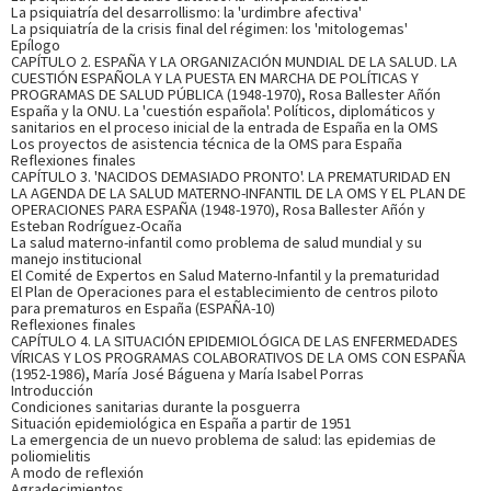
Catedrático de Historia de la Ciencia en la Universidad de
La psiquiatría del desarrollismo: la 'urdimbre afectiva'
Granada desde 1993. Su dedicación profesional, docente e
La psiquiatría de la crisis final del régimen: los 'mitologemas'
investigadora se centra en el ámbito de la historia de la
Epílogo
medicina y de la salud, preferentemente en torno a
CAPÍTULO 2. ESPAÑA Y LA ORGANIZACIÓN MUNDIAL DE LA SALUD. LA
enfermedades epidémicas, medicina del trabajo, medicina...
CUESTIÓN ESPAÑOLA Y LA PUESTA EN MARCHA DE POLÍTICAS Y
PROGRAMAS DE SALUD PÚBLICA (1948-1970), Rosa Ballester Añón
Ver más sobre el autor
España y la ONU. La 'cuestión española'. Políticos, diplomáticos y
sanitarios en el proceso inicial de la entrada de España en la OMS
Los proyectos de asistencia técnica de la OMS para España
Reflexiones finales
SOBRE MARÍA JOSÉ BÁGUENA CERVELLERA (ESCRITORA)
CAPÍTULO 3. 'NACIDOS DEMASIADO PRONTO'. LA PREMATURIDAD EN
LA AGENDA DE LA SALUD MATERNO-INFANTIL DE LA OMS Y EL PLAN DE
Doctora en Medicina y profesora titular de Historia de la
OPERACIONES PARA ESPAÑA (1948-1970), Rosa Ballester Añón y
Esteban Rodríguez-Ocaña
Ciencia en la Universidad de Valencia. Su investigación se
La salud materno-infantil como problema de salud mundial y su
centra en el estudio de la evolución histórica de las
manejo institucional
enfermedades infecciosas, las instituciones y las per¬sonas
El Comité de Expertos en Salud Materno-Infantil y la prematuridad
que llevaron a cabo en España la investigación mi...
Ver más
El Plan de Operaciones para el establecimiento de centros piloto
sobre el autor
para prematuros en España (ESPAÑA-10)
Reflexiones finales
CAPÍTULO 4. LA SITUACIÓN EPIDEMIOLÓGICA DE LAS ENFERMEDADES
VÍRICAS Y LOS PROGRAMAS COLABORATIVOS DE LA OMS CON ESPAÑA
SOBRE NOELIA MARÍA MARTÍN ESPINOSA (ESCRITORA)
(1952-1986), María José Báguena y María Isabel Porras
Introducción
Condiciones sanitarias durante la posguerra
Posee formación multidisciplinar. Es diplomada en
Situación epidemiológica en España a partir de 1951
Enfermería y licenciada en Humanidades, con un doctorado
La emergencia de un nuevo problema de salud: las epidemias de
internacional en el ámbito de la historia social (historia de
poliomielitis
la beneficencia y de sus usuarios). Desde el año 2008 trabaja
A modo de reflexión
en la Facultad de Fisioterapia y Enfermería de To...
Ver más
Agradecimientos