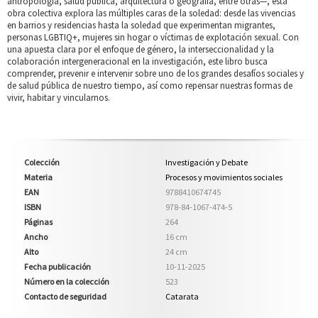
antropología, salud pública, arquitectura o geografía, entre otras—, esta
obra colectiva explora las múltiples caras de la soledad: desde las vivencias
en barrios y residencias hasta la soledad que experimentan migrantes,
personas LGBTIQ+, mujeres sin hogar o víctimas de explotación sexual. Con
una apuesta clara por el enfoque de género, la interseccionalidad y la
colaboración intergeneracional en la investigación, este libro busca
comprender, prevenir e intervenir sobre uno de los grandes desafíos sociales y
de salud pública de nuestro tiempo, así como repensar nuestras formas de
vivir, habitar y vincularnos.
Colección
Investigación y Debate
Materia
Procesos y movimientos sociales
EAN
9788410674745
ISBN
978-84-1067-474-5
Páginas
264
Ancho
16 cm
Alto
24 cm
Fecha publicación
10-11-2025
Número en la colección
523
Contacto de seguridad
Catarata