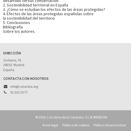
desarrollo versus conservación
2. Sostenibilidad territorial en España
3. ¿Cómo se estudian los efectos de las áreas protegidas?
4. Efectos de las áreas protegidas españolas sobre
la sostenibilidad del territorio
5. Conclusiones
Bibliografía
Sobre los autores.
DIRECCIÓN
Zurbano, 76
28010
Madrid
España
CONTACTA CON NOSOTROS
info@catarata.org
91 532 20 77
© 2026, Los Libros de la Catarata, S.L B-84582360
Aviso legal
Política de cookies
Política de privacidad