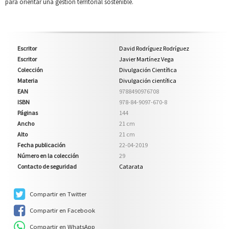
para orientar una gestión territorial sostenible.
Escritor
David Rodríguez Rodríguez
Escritor
Javier Martínez Vega
Colección
Divulgación Científica
Materia
Divulgación científica
EAN
9788490976708
ISBN
978-84-9097-670-8
Páginas
144
Ancho
21 cm
Alto
21 cm
Fecha publicación
22-04-2019
Número en la colección
29
Contacto de seguridad
Catarata
Compartir en Twitter
Compartir en Facebook
Compartir en WhatsApp