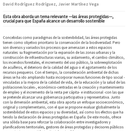
David Rodríguez Rodríguez
Javier Martínez Vega
,
Esta obra aborda un tema relevante —las áreas protegidas—,
crucial para que España alcance un desarrollo sostenible
Concebidas como paradigmas de la sostenibilidad, las áreas protegidas
tienen como objetivo prioritario la conservación de la biodiversidad. Pero
son diversos y variados los procesos que amenazan a estos espacios
naturales: su fragmentación por la expansión de las zonas urbanas y la
construcción de infraestructuras viarias, su aislamiento, el cambio climático,
los incendios forestales, el incremento del uso público, la sobreexplotación
de acuíferos, el deterioro de la calidad del agua o el agotamiento de los
recursos pesqueros. Con el tiempo, la consideración ambiental de dichas
áreas se ha ido ampliando hasta incorporar nuevas funciones de tipo social -
vinculadas a la mejora de la calidad de vida, de la educación y la salud de las
poblaciones locales-, económico-centradas en la creación y mantenimiento
de empleo y el incremento de la renta per cápita- e institucional -con las que
se pretende alcanzar una gobernanza participativa y representativa. Junto
con la dimensión ambiental, esta obra aporta un enfoque socioeconómico,
original y complementario, con el que se propone evaluar globalmente la
sostenibilidad de estos espacios y su diversidad, así como los efectos que ha
tenido la declaración de áreas protegidas en España. De este modo, ofrece
una sólida base para reforzar la colaboración entre investigadores y
planificadores territoriales, gestores de áreas protegidas y decisores públicos