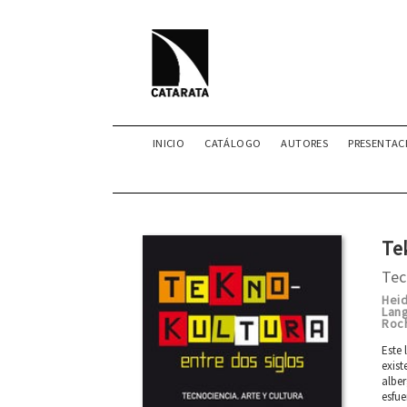
INICIO
CATÁLOGO
AUTORES
PRESENTAC
Tek
Tec
Heid
Lan
Roc
Este 
exist
albe
esfue