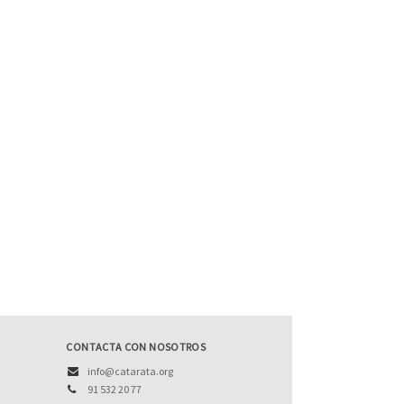
esign and Game Design en Zurich University of the
es cofundador de una empresa de software para
r
y of Melbourne. Ha publicado dos monografías: Art
s, 2004) y Heidegger Reframed: Interpreting Key
CONTACTA CON NOSOTROS
info@catarata.org
91 532 20 77