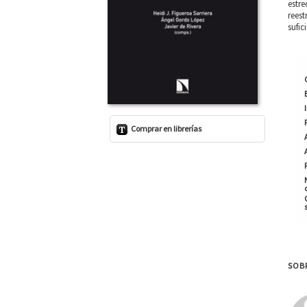
estre
reest
sufic
Comprar en librerías
SOBR