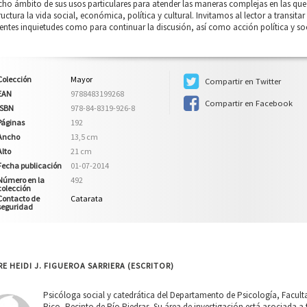
cho ámbito de sus usos particulares para atender las maneras complejas en las que
ructura la vida social, económica, política y cultural. Invitamos al lector a transita
ientes inquietudes como para continuar la discusión, así como acción política y soci
Colección
Mayor
Compartir en Twitter
EAN
9788483199268
Compartir en Facebook
ISBN
978-84-8319-926-8
Páginas
192
Ancho
13,5 cm
Alto
21 cm
Fecha publicación
01-07-2014
Número en la
492
colección
Contacto de
Catarata
seguridad
E HEIDI J. FIGUEROA SARRIERA (ESCRITOR)
Psicóloga social y catedrática del Departamento de Psicología, Faculta
Rico, Recinto de Río Piedras. Su área de investigación está asociada a 