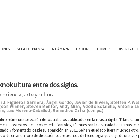
IONES
SALA DE PRENSA
A CÁMARA
EBOOKS
CÓMICS
DISTRIBUCI
nokultura entre dos siglos.
nociencia, arte y cultura
i J. Figueroa Sarriera
Ángel Gordo
Javier de Rivera
Steffen P. Wa
,
,
,
gdon Winner
Steven Mentor
Andy Miah
Adolfo Estalella
Antonio L
,
,
,
,
ha
Luis Moreno-Caballud
Remedios Zafra
,
,
(comps.)
libro reúne una selección de los trabajos publicados en la revista digital Teknoku
encia. Los textos incluidos en esta “antología” muestran la diversidad de temas, 
rgado y fomentado desde su aparición en 2001. Se han quedado fuera muchos otro
rzo de crear un foro de discusión sobre asuntos de tecnología que deje de una vez 