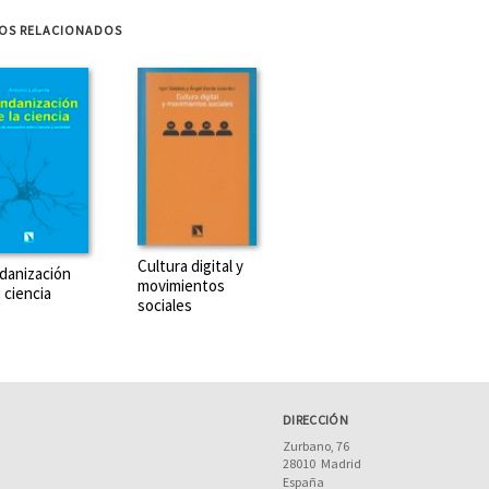
ROS RELACIONADOS
E STEFFEN P. WALZ (ESCRITOR)
Es uno de los fundadores del programa de estudio Mobile Application D
Arts. Ha trabajado como freelance en interacción y diseño de juegos, 
teléfonos móviles, productor de música rock y ...
Ver más sobre el auto
Cultura digital y
E BARBARA BOLT (ESCRITOR)
danización
movimientos
a ciencia
sociales
Es artista y teórica del arte en The Victorial College of Arts, Universit
Beyond Representation: The Performative Power of the Image (I.B. Tauri
Thinkers for the Arts (2011). También h...
Ver más sobre el autor
DIRECCIÓN
Zurbano, 76
28010
Madrid
RE LANGDON WINNER (ESCRITOR)
España