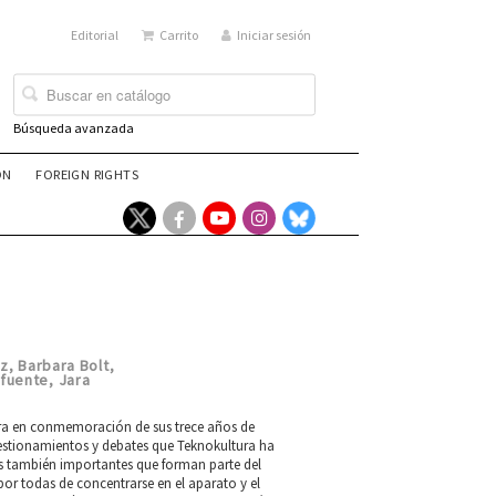
Editorial
Carrito
Iniciar sesión
Búsqueda avanzada
ÓN
FOREIGN RIGHTS
lz
Barbara Bolt
,
,
afuente
Jara
,
ltura en conmemoración de sus trece años de
cuestionamientos y debates que Teknokultura ha
s también importantes que forman parte del
por todas de concentrarse en el aparato y el