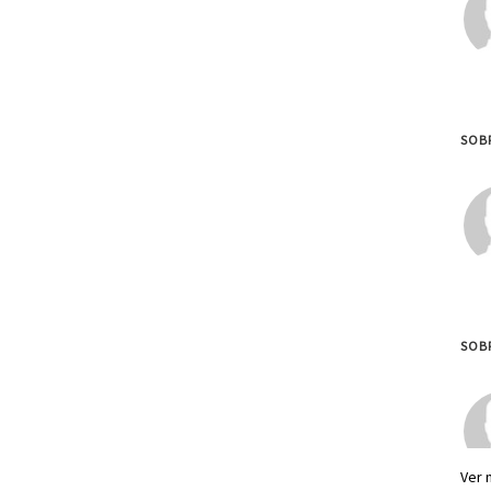
SOB
SOBR
Ver 