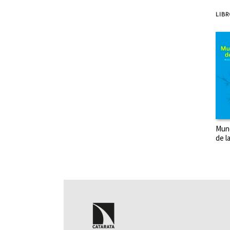
LIB
SOBR
SOBR
Mun
de l
SOB