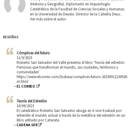
(Historia y Geografía). Diplomado en Arqueología.
Catedrático de la Facultad de Ciencias Sociales y Humanas
en la Universidad de Deusto. Director de la Cátedra Deus...
Ver más sobre el autor
RESEÑAS
Cómplices del futuro
11/9/2023
Roberto San Salvador del Valle presenta el libro 'Teoría del edredón.
Personas que transforman el mundo, sus ciudades, territorios y
comunidades'
https://www.elcorreo.com/bizkaia/complices-futuro-20230912220928-
nt.html
—
EL CORREO
Teoría del Edredón
10/09/2023
El catedrático Roberto San Salvador aboga en A vivir Euskadi por
entender el mundo actual a través de la metáfora del edredón en un
libro editado por Catarata.
—
CADENA SER