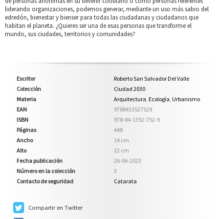
de personas anónimas en su devenir cotidiano o como personas referentes
liderando organizaciones, podemos generar, mediante un uso más sabio del
edredón, bienestar y bienser para todas las ciudadanas y ciudadanos que
habitan el planeta. ¿Quieres ser una de esas personas que transforme el
mundo, sus ciudades, territorios y comunidades?
Escritor
Roberto San Salvador Del Valle
Colección
Ciudad 2030
Materia
Arquitectura
,
Ecología
,
Urbanismo
EAN
9788413527529
ISBN
978-84-1352-752-9
Páginas
448
Ancho
14 cm
Alto
22 cm
Fecha publicación
26-06-2023
Número en la colección
3
Contacto de seguridad
Catarata
Compartir en Twitter