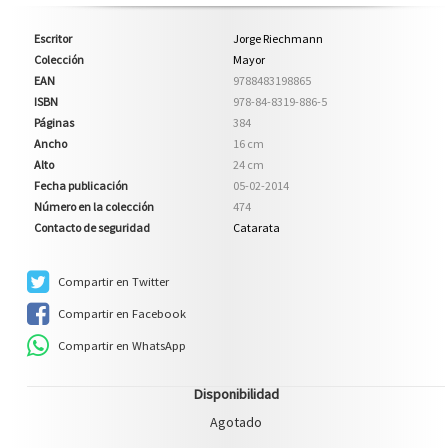
Escritor
Jorge Riechmann
Colección
Mayor
EAN
9788483198865
ISBN
978-84-8319-886-5
Páginas
384
Ancho
16 cm
Alto
24 cm
Fecha publicación
05-02-2014
Número en la colección
474
Contacto de seguridad
Catarata
Compartir en Twitter
Compartir en Facebook
Compartir en WhatsApp
Disponibilidad
Agotado