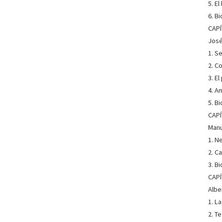
5. E
6. B
SOBR
CAPÍ
José
1. S
2. C
3. E
4. A
5. B
CAPÍ
Manu
1. N
2. C
3. B
CAPÍ
Albe
1. L
2. T