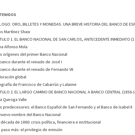
(Ariel, 2019).
Ver más sobre el autor
TENIDOS
OGO. ORO, BILLETES Y MONEDAS. UNA BREVE HISTORIA DEL BANCO DE ES
os Martínez Shaw
E JOSÉ PERAL LÓPEZ (ESCRITOR)
TULO 1. EL BANCO NACIONAL DE SAN CARLOS, ANTECEDENTE INMEDIATO (1
na Alfonso Mola
José Peral López, arquitecto, es profesor contratado doctor en el Dep
Arquitectónicas de la Universidad de Sevilla. Su actividad investigadora i
os orígenes del primer Banco Nacional
sobre el patrimonio histórico y las tr...
Ver más sobre el autor
l banco durante el reinado de José I
l banco durante el reinado de Fernando VII
aloración global
iografía de Francisco de Cabarrús y Lalanne
E GLORIA QUIROGA VALLE (ESCRITORA)
TULO 2. EL LARGO CAMINO DE BANCO NACIONAL A BANCO CENTRAL (1856-1
ia Quiroga Valle
Profesora de Historia Económica en la Universidad Complutense. Especia
os predecesores: el Banco Español de San Fernando y el Banco de Isabel II
entre desarrollo económico y educación y en los determinantes de la e
artículos en revistas científicas nacionale...
Ver más sobre el autor
l nuevo nombre del Banco Nacional
 década de 1860: crisis política, financiera e institucional
n paso más: el privilegio de emisión