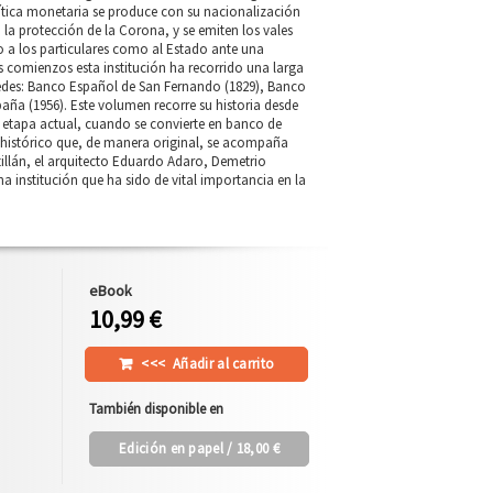
tica monetaria se produce con su nacionalización
la protección de la Corona, y se emiten los vales
to a los particulares como al Estado ante una
 comienzos esta institución ha recorrido una larga
 sedes: Banco Español de San Fernando (1829), Banco
paña (1956). Este volumen recorre su historia desde
u etapa actual, cuando se convierte en banco de
o histórico que, de manera original, se acompaña
illán, el arquitecto Eduardo Adaro, Demetrio
a institución que ha sido de vital importancia en la
eBook
10,99 €
<<<
Añadir al carrito
También disponible en
Edición en papel
/ 18,00 €