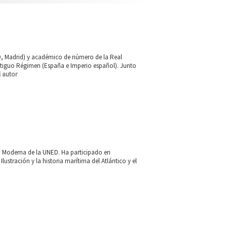
D, Madrid) y académico de número de la Real
Antiguo Régimen (España e Imperio español). Junto
l autor
ia Moderna de la UNED. Ha participado en
ustración y la historia marítima del Atlántico y el