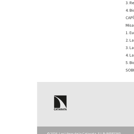
3. R
4. B
CAPÍ
Misa
1. E
2. L
3. L
4. L
5. B
SOB
© 2026, Los Libros de la Catarata, S.L B-84582360