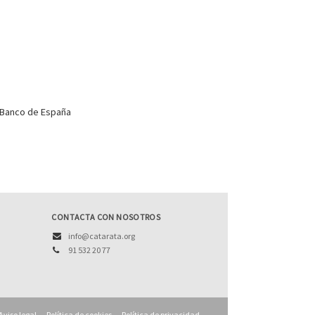
 Banco de España
CONTACTA CON NOSOTROS
info@catarata.org
91 532 20 77
Aviso legal
Política de cookies
Política de privacidad