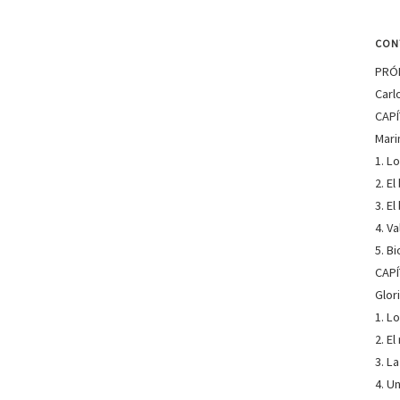
CON
PRÓL
Carl
SOBR
CAPÍ
Mari
1. L
2. E
3. E
4. V
5. B
SOBR
CAPÍ
Glor
1. L
2. E
3. La
4. U