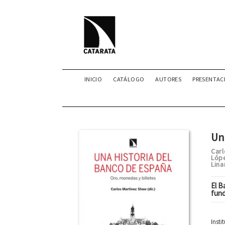
INICIO
CATÁLOGO
AUTORES
PRESENTAC
Un
Car
Lóp
Lina
El B
fund
Insti