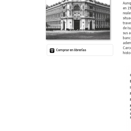
Aunq
en 19
reale
situa
trave
de Is
sus a
banco
ademá
Carce
Comprar en librerías
histo