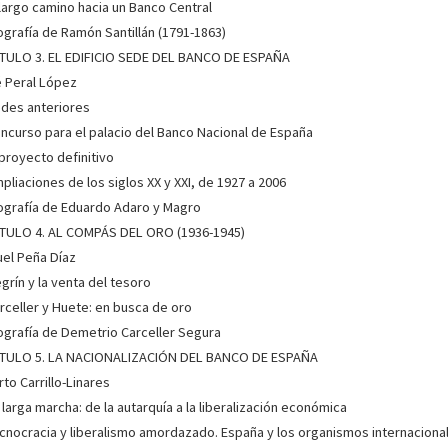
l largo camino hacia un Banco Central
iografía de Ramón Santillán (1791-1863)
E ALBERTO CARRILLO-LINARES (ESCRITOR)
TULO 3. EL EDIFICIO SEDE DEL BANCO DE ESPAÑA
 Peral López
Alberto Carrillo-Linares es profesor titular de Historia Contemporánea 
de su actividad investigadora en el periodo franquista sobre el que ha p
edes anteriores
política en revistas y monografías....
Ver más sobre el autor
oncurso para el palacio del Banco Nacional de España
l proyecto definitivo
mpliaciones de los siglos XX y XXI, de 1927 a 2006
iografía de Eduardo Adaro y Magro
TULO 4. AL COMPÁS DEL ORO (1936-1945)
el Peña Díaz
egrín y la venta del tesoro
arceller y Huete: en busca de oro
iografía de Demetrio Carceller Segura
TULO 5. LA NACIONALIZACIÓN DEL BANCO DE ESPAÑA
rto Carrillo-Linares
a larga marcha: de la autarquía a la liberalización económica
ecnocracia y liberalismo amordazado. España y los organismos internaciona