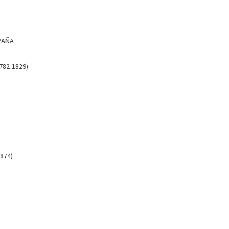
PAÑA
782-1829)
artamento de Historia, Teoría y Composición
ncluye la publicación de diferentes libros y artículos
874)
lista en historia antropométrica, en la relación
mpresarialidad. Entre sus publicaciones destacan