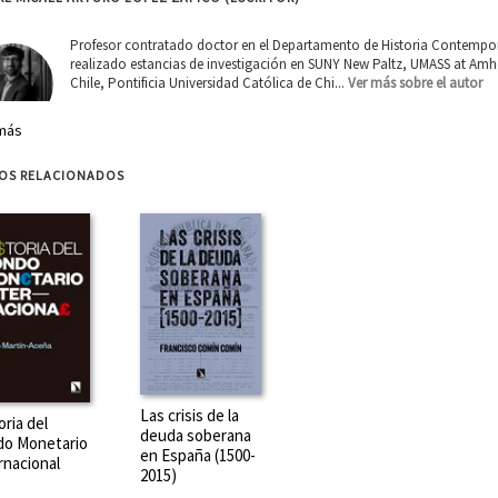
Profesor contratado doctor en el Departamento de Historia Contempo
realizado estancias de investigación en SUNY New Paltz, UMASS at Amher
Chile, Pontificia Universidad Católica de Chi...
Ver más sobre el autor
más
ROS RELACIONADOS
E MISAEL ARTURO LÓPEZ ZAPICO (EDITOR)
Profesor contratado doctor en el Departamento de Historia Contempo
realizado estancias de investigación en SUNY New Paltz, UMASS at Amher
Chile, Pontificia Universidad Católica de Chi...
Ver más sobre el autor
Las crisis de la
RE MANUEL PEÑA (ESCRITOR)
oria del
deuda soberana
do Monetario
en España (1500-
rnacional
Catedrático de Historia Moderna en la Universidad de Córdoba. Es autor
2015)
Carceller Segura, y ha coordinado junto a Encarna Lemus el volumen 