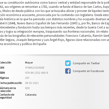
ue su constitución autónoma como banco central y entidad responsable de la polí
62, sus orígenes se remontan a 1782, cuando se funda el Banco de San Carlos, bajo 
s, títulos de deuda pública con los que se buscaba aliviar y proveer de liquidez tan
ción económica acuciante, provocada por la contienda con Inglaterra. Desde estos
sía histórica en la que ha pervivido con distintos nombres y ha ocupado diversas
abel II (1844), Nuevo Banco Español de San Fernando (1847) y, por fin, Banco de Es
ntecedentes y fundación hasta sus tiempos más recientes, desde la Guerra Civil a s
s y logra su integración europea, traspasando sus fronteras nacionales. Un relat
s de las biografías de relevantes personalidades: Francisco Cabarrús, Ramón Sant
ller Segura, Joaquín Benjumea y Luis Ángel Rojo, figuras clave relacionadas con un
ria económica y política de España.
Colección
Mayor
Compartir en Twitter
EAN
9788413529608
Compartir en Facebook
ISBN
978-84-1352-960-8
Páginas
267
Fecha publicación
08-02-2021
Número en la
828
colección
Contacto de
Catarata
seguridad