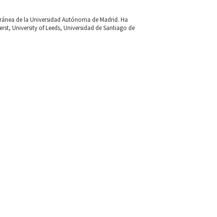
ránea de la Universidad Autónoma de Madrid. Ha
st, University of Leeds, Universidad de Santiago de
ránea de la Universidad Autónoma de Madrid. Ha
st, University of Leeds, Universidad de Santiago de
 de diversos estudios sobre la figura de Demetrio
Alianzas y propaganda durante el primer franquismo