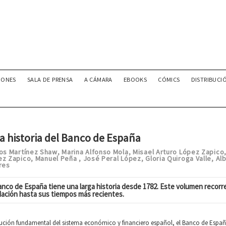
IONES
SALA DE PRENSA
A CÁMARA
EBOOKS
CÓMICS
DISTRIBUCI
a historia del Banco de España
los Martínez Shaw
Marina Alfonso Mola
Misael Arturo López Zapico
,
,
ez Zapico
Manuel Peña
José Peral López
Gloria Quiroga Valle
Alb
,
,
,
,
res
anco de España tiene una larga historia desde 1782. Este volumen recorr
ación hasta sus tiempos más recientes.
tución fundamental del sistema económico y financiero español, el Banco de España