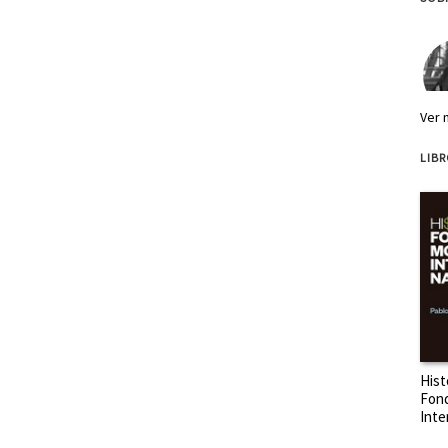
Ver 
LIB
SOBR
SOB
Hist
Fon
Inte