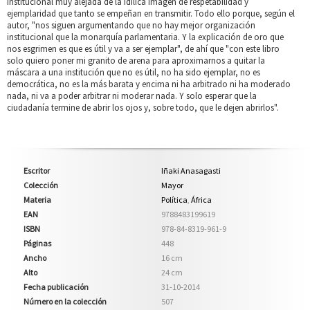
institucional muy alejada de la idílica imagen de respetabilidad y
ejemplaridad que tanto se empeñan en transmitir. Todo ello porque, según el
autor, "nos siguen argumentando que no hay mejor organización
institucional que la monarquía parlamentaria. Y la explicación de oro que
nos esgrimen es que es útil y va a ser ejemplar", de ahí que "con este libro
solo quiero poner mi granito de arena para aproximarnos a quitar la
máscara a una institución que no es útil, no ha sido ejemplar, no es
democrática, no es la más barata y encima ni ha arbitrado ni ha moderado
nada, ni va a poder arbitrar ni moderar nada. Y solo esperar que la
ciudadanía termine de abrir los ojos y, sobre todo, que le dejen abrirlos".
Escritor
Iñaki Anasagasti
Colección
Mayor
Materia
Política
,
África
EAN
9788483199619
ISBN
978-84-8319-961-9
Páginas
448
Ancho
16 cm
Alto
24 cm
Fecha publicación
31-10-2014
Número en la colección
507