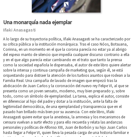
Una monarquía nada ejemplar
Iñaki Anasagasti
A lo largo de su trayectoria política, Iñaki Anasagasti se ha caracterizado por
su crítica pública a la institución monárquica. Tras el caso Nóos, Botsuana,
Corinna, en un momento en el que la corona parecía no estar ya al abrigo
del espeso manto de silencio que impedía cualquier discurso contrario a ella
y en el que algo parecía estar cambiando en el trato que tanto la prensa
como la sociedad española le dispensaba, el autor de este libro quiere alertar
sobre la intensa y continua campaña de marketing que, según él, se está
orquestando para distraer la atención de los turbios asuntos que rodean a la
Familia Real. Una campaña de lavado de imagen que empezó tras la
abdicación de Juan Carlos y la coronación del nuevo rey Felipe VI, al que se
presenta como un joven sensato, moderno, muy bien preparado y, sobre
todo, como un símbolo de ejemplaridad. La tarea, explica el autor, consiste
en diferenciar al hijo del padre y dotar a la institución, ante la falta de
legitimidad democrática, de una ejemplaridad y transparencia que en el
pasado han brillado más bien por su ausencia. Con este libro, Iñaki
Anasagasti quiere evitar que la anestesia, la amnesia y los mecanismos de
censura vuelvan a surtir efecto y para ello recuerda y relata las andanzas
personales y políticas de Alfonso XIII, Juan de Borbón y su hijo Juan Carlos
hasta llegar a Felipe VI, quien lleva la pesada carga de una historia familiar e