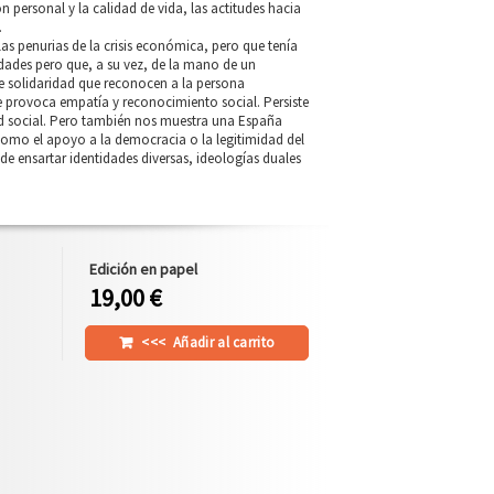
ción personal y la calidad de vida, las actitudes hacia
.
s penurias de la crisis económica, pero que tenía
dades pero que, a su vez, de la mano de un
de solidaridad que reconocen a la persona
e provoca empatía y reconocimiento social. Persiste
dad social. Pero también nos muestra una España
mo el apoyo a la democracia o la legitimidad del
 de ensartar identidades diversas, ideologías duales
Edición en papel
19,00 €
<<<
Añadir al carrito