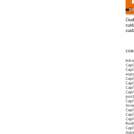
Ciu
cuid
cui
CON
Intr
Capí
Capí
espa
Capít
Capí
Capí
Capí
post
Capí
Arri
Capí
Capí
Capí
Rodr
Capí
Aspe