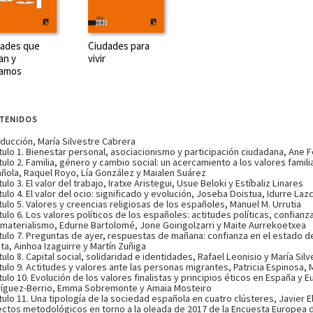
dades que
Ciudades para
an y
vivir
damos
TENIDOS
oducción, María Silvestre Cabrera
tulo 1. Bienestar personal, asociacionismo y participación ciudadana, Ane F
tulo 2. Familia, género y cambio social: un acercamiento a los valores famili
ñola, Raquel Royo, Lía González y Maialen Suárez
ulo 3. El valor del trabajo, Iratxe Aristegui, Usue Beloki y Estíbaliz Linares
tulo 4. El valor del ocio: significado y evolución, Joseba Doistua, Idurre La
tulo 5. Valores y creencias religiosas de los españoles, Manuel M. Urrutia
tulo 6. Los valores políticos de los españoles: actitudes políticas, confianza 
materialismo, Edurne Bartolomé, Jone Goirigolzarri y Maite Aurrekoetxea
tulo 7. Preguntas de ayer, respuestas de mañana: confianza en el estado del
eta, Ainhoa Izaguirre y Martín Zuñiga
tulo 8. Capital social, solidaridad e identidades, Rafael Leonisio y María Sil
tulo 9. Actitudes y valores ante las personas migrantes, Patricia Espinosa
tulo 10. Evolución de los valores finalistas y principios éticos en España 
íguez-Berrio, Emma Sobremonte y Amaia Mosteiro
tulo 11. Una tipología de la sociedad española en cuatro clústeres, Javier El
ctos metodológicos en torno a la oleada de 2017 de la Encuesta Europea d