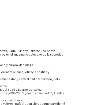
errán, Cinta Guinot y Bakarne Etxeberria
ares en el imaginario colectivo de la sociedad
zcano y Aurora Madariaga
en instituciones, eficacia política y
 bienestar y centralidad del cuidado, Felix
vestre
, Mabel Segú y Edurne González
y Europa (2008-2017): ¿hemos cambiado?, Arantxa
zo y Jon P. Laka
e Valores, Rafael Leonisio y Edurne Bartolomé