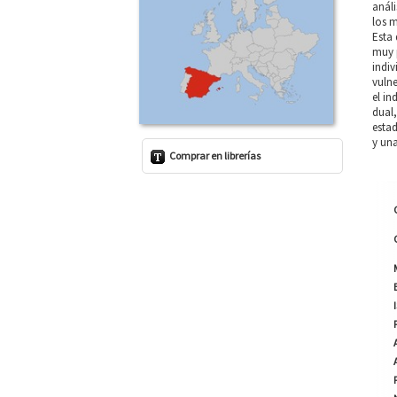
análi
los m
Esta 
muy p
indiv
vulne
el in
dual
estad
y una
Comprar en librerías