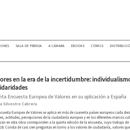
IONES
SALA DE PRENSA
A CÁMARA
EBOOKS
CÓMICS
DISTRIBUCI
ores en la era de la incertidumbre: individualism
lidaridades
nta Encuesta Europea de Valores en su aplicación a España
a Silvestre Cabrera
cuesta Europea de Valores se aplica en más de cuarenta países europeos cada diez 
es, actitudes, percepciones de la ciudadanía europea y en los diferentes marcos cu
can en esta obra corresponden a la quinta edición de la encuesta, cuyo trabajo de 
18. Consta de casi cien preguntas en torno a los valores de ciudadanía, valores q