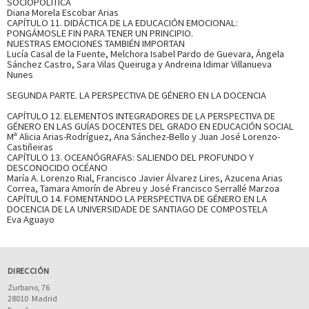
SOCIOPOLÍTICA
Diana Morela Escobar Arias
CAPÍTULO 11. DIDÁCTICA DE LA EDUCACIÓN EMOCIONAL:
PONGÁMOSLE FIN PARA TENER UN PRINCIPIO.
NUESTRAS EMOCIONES TAMBIÉN IMPORTAN
Lucía Casal de la Fuente, Melchora Isabel Pardo de Guevara, Ángela
Sánchez Castro, Sara Vilas Queiruga y Andreina Idimar Villanueva
Nunes
SEGUNDA PARTE. LA PERSPECTIVA DE GÉNERO EN LA DOCENCIA
CAPÍTULO 12. ELEMENTOS INTEGRADORES DE LA PERSPECTIVA DE
GÉNERO EN LAS GUÍAS DOCENTES DEL GRADO EN EDUCACIÓN SOCIAL
Mª Alicia Arias-Rodríguez, Ana Sánchez-Bello y Juan José Lorenzo-
Castiñeiras
CAPÍTULO 13. OCEANÓGRAFAS: SALIENDO DEL PROFUNDO Y
DESCONOCIDO OCÉANO
María A. Lorenzo Rial, Francisco Javier Álvarez Lires, Azucena Arias
Correa, Tamara Amorín de Abreu y José Francisco Serrallé Marzoa
CAPÍTULO 14. FOMENTANDO LA PERSPECTIVA DE GÉNERO EN LA
DOCENCIA DE LA UNIVERSIDADE DE SANTIAGO DE COMPOSTELA
Eva Aguayo
DIRECCIÓN
Zurbano, 76
28010
Madrid