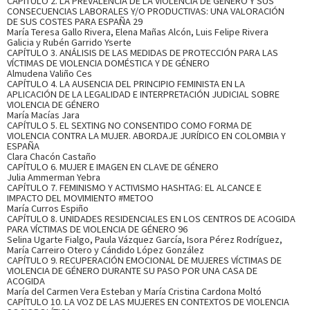
CAPÍTULO 2. LA PREVALENCIA DE LA VIOLENCIA DE GÉNERO Y SUS
CONSECUENCIAS LABORALES Y/O PRODUCTIVAS: UNA VALORACIÓN
DE SUS COSTES PARA ESPAÑA 29
María Teresa Gallo Rivera, Elena Mañas Alcón, Luis Felipe Rivera
Galicia y Rubén Garrido Yserte
CAPÍTULO 3. ANÁLISIS DE LAS MEDIDAS DE PROTECCIÓN PARA LAS
VÍCTIMAS DE VIOLENCIA DOMÉSTICA Y DE GÉNERO
Almudena Valiño Ces
CAPÍTULO 4. LA AUSENCIA DEL PRINCIPIO FEMINISTA EN LA
APLICACIÓN DE LA LEGALIDAD E INTERPRETACIÓN JUDICIAL SOBRE
VIOLENCIA DE GÉNERO
María Macías Jara
CAPÍTULO 5. EL SEXTING NO CONSENTIDO COMO FORMA DE
VIOLENCIA CONTRA LA MUJER. ABORDAJE JURÍDICO EN COLOMBIA Y
ESPAÑA
Clara Chacón Castaño
CAPÍTULO 6. MUJER E IMAGEN EN CLAVE DE GÉNERO
Julia Ammerman Yebra
CAPÍTULO 7. FEMINISMO Y ACTIVISMO HASHTAG: EL ALCANCE E
IMPACTO DEL MOVIMIENTO #METOO
María Curros Espiño
CAPÍTULO 8. UNIDADES RESIDENCIALES EN LOS CENTROS DE ACOGIDA
PARA VÍCTIMAS DE VIOLENCIA DE GÉNERO 96
Selina Ugarte Fialgo, Paula Vázquez García, Isora Pérez Rodríguez,
María Carreiro Otero y Cándido López González
CAPÍTULO 9. RECUPERACIÓN EMOCIONAL DE MUJERES VÍCTIMAS DE
VIOLENCIA DE GÉNERO DURANTE SU PASO POR UNA CASA DE
ACOGIDA
María del Carmen Vera Esteban y María Cristina Cardona Moltó
CAPÍTULO 10. LA VOZ DE LAS MUJERES EN CONTEXTOS DE VIOLENCIA