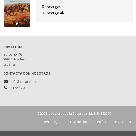
Descarga:
Descarga
DIRECCIÓN
Zurbano, 76
28010
Madrid
España
CONTACTA CON NOSOTROS
info@catarata.org
91 532 20 77
© 2026, Los Libros de la Catarata, S.L B-84582360
Aviso legal
Política de cookies
Política de privacidad