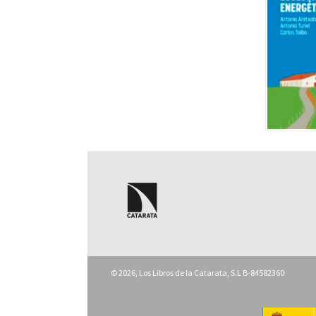
© 2026, Los Libros de la Catarata, S.L B-84582360