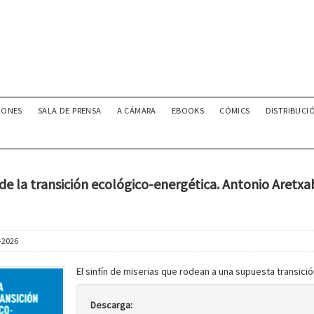
IONES
SALA DE PRENSA
A CÁMARA
EBOOKS
CÓMICS
DISTRIBUCI
 de la transición ecológico-energética. Antonio Aretxa
-2026
El sinfín de miserias que rodean a una supuesta transici
Descarga: