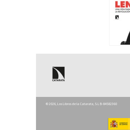
© 2026, Los Libros de la Catarata, S.L B-84582360