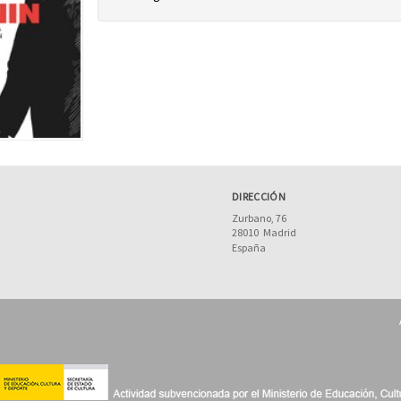
DIRECCIÓN
Zurbano, 76
28010
Madrid
España