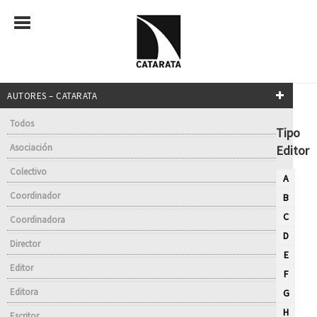
AUTORES – CATARATA
Todos
Tipo
Asociación
Editor
Colectivo
A
Coordinador
B
C
Coordinadora
D
Director
E
Editor
F
Editora
G
H
Escritor