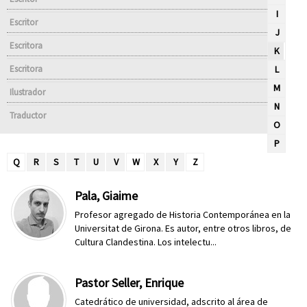
I
Escritor
J
Escritora
K
Escritora
L
M
Ilustrador
N
Traductor
O
P
Q
R
S
T
U
V
W
X
Y
Z
Pala, Giaime
Profesor agregado de Historia Contemporánea en la
Universitat de Girona. Es autor, entre otros libros, de
Cultura Clandestina. Los intelectu...
Pastor Seller, Enrique
Catedrático de universidad, adscrito al área de