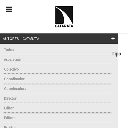
AUTORES – CATARATA
Todos
Tipo
Asociación
Colectivo
Coordinador
Coordinadora
Director
Editor
Editora
Escritor