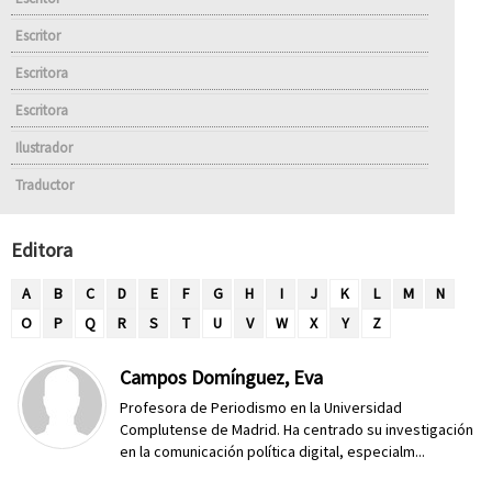
Escritor
Escritora
Escritora
Ilustrador
Traductor
Editora
A
B
C
D
E
F
G
H
I
J
K
L
M
N
O
P
Q
R
S
T
U
V
W
X
Y
Z
Campos Domínguez, Eva
Profesora de Periodismo en la Universidad
Complutense de Madrid. Ha centrado su investigación
en la comunicación política digital, especialm...