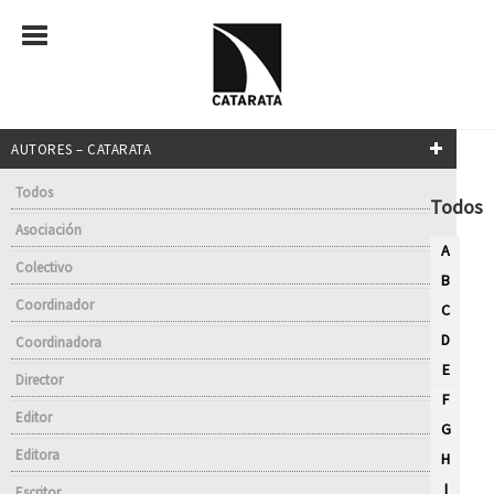
AUTORES – CATARATA
Todos
Todos
Asociación
A
Colectivo
B
Coordinador
C
D
Coordinadora
E
Director
F
Editor
G
Editora
H
I
Escritor