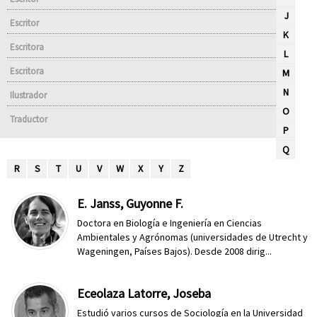
J
Escritor
K
Escritora
L
Escritora
M
N
Ilustrador
O
Traductor
P
Q
R
S
T
U
V
W
X
Y
Z
E. Janss, Guyonne F.
Doctora en Biología e Ingeniería en Ciencias
Ambientales y Agrónomas (universidades de Utrecht y
Wageningen, Países Bajos). Desde 2008 dirig...
Eceolaza Latorre, Joseba
Estudió varios cursos de Sociología en la Universidad