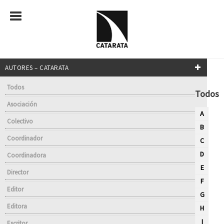
AUTORES – CATARATA
Todos
Todos
Asociación
A
Colectivo
B
Coordinador
C
D
Coordinadora
E
Director
F
Editor
G
Editora
H
I
Escritor