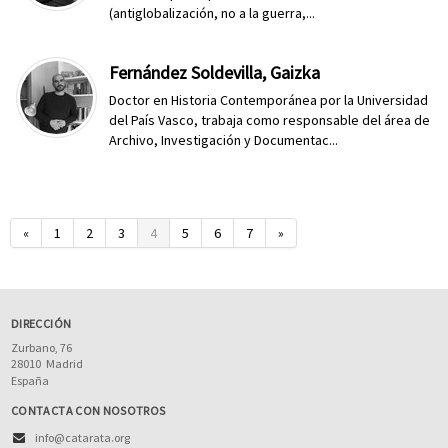
(antiglobalización, no a la guerra,...
Fernández Soldevilla, Gaizka
Doctor en Historia Contemporánea por la Universidad
del País Vasco, trabaja como responsable del área de
Archivo, Investigación y Documentac...
«
1
2
3
4
5
6
7
»
DIRECCIÓN
Zurbano, 76
28010
Madrid
España
CONTACTA CON NOSOTROS
info@catarata.org