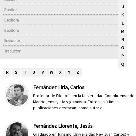
J
Escritor
K
Escritora
L
Escritora
M
N
Ilustrador
O
Traductor
P
Q
R
S
T
U
V
W
X
Y
Z
Fernández Liria, Carlos
Profesor de Filosofía en la Universidad Complutense de
Madrid, ensayista y guionista. Entre sus últimas
publicaciones destacan, como autor o...
Fernández Llorente, Jesús
Graduado en Turismo (Universidad Rey Juan Carlos) y