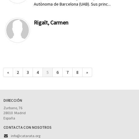
Autònoma de Barcelona (UAB). Sus princ...
Rigalt, Carmen
«
2
3
4
5
6
7
8
»
DIRECCIÓN
Zurbano, 76
28010
Madrid
España
CONTACTA CON NOSOTROS
info@catarata.org