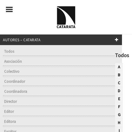
AUTORES – CATARATA
Todos
Todos
Asociación
A
Colectivo
B
Coordinador
C
D
Coordinadora
E
Director
F
Editor
G
Editora
H
I
Escritor