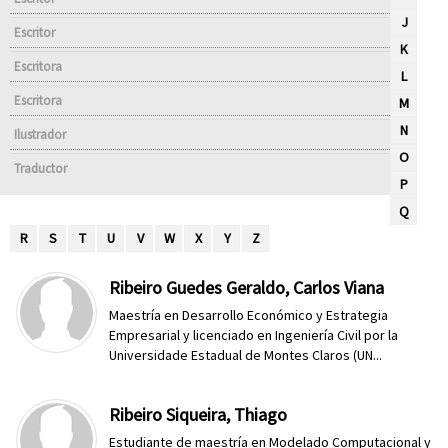
J
Escritor
K
Escritora
L
Escritora
M
N
Ilustrador
O
Traductor
P
Q
R
S
T
U
V
W
X
Y
Z
Ribeiro Guedes Geraldo, Carlos Viana
Maestría en Desarrollo Económico y Estrategia
Empresarial y licenciado en Ingeniería Civil por la
Universidade Estadual de Montes Claros (UN...
Ribeiro Siqueira, Thiago
Estudiante de maestría en Modelado Computacional y