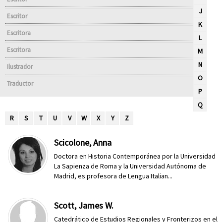
J
Escritor
K
Escritora
L
Escritora
M
N
Ilustrador
O
Traductor
P
Q
R
S
T
U
V
W
X
Y
Z
Scicolone, Anna
Doctora en Historia Contemporánea por la Universidad
La Sapienza de Roma y la Universidad Autónoma de
Madrid, es profesora de Lengua Italian...
Scott, James W.
Catedrático de Estudios Regionales y Fronterizos en el