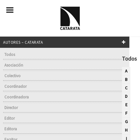
AUTORES – CATARATA
Todos
Todos
Asociación
A
Colectivo
B
Coordinador
C
D
Coordinadora
E
Director
F
Editor
G
Editora
H
I
Escritor