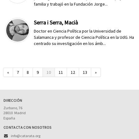
familia y trabajó en la Fundación Jorge...
Serra i Serra, Macià
Doctor en Ciencia Política por la Universidad de
Salamanca y profesor de Ciencia Política en la UdG. Ha
centrado su investigación en los ámb...
«
7
8
9
10
11
12
13
»
DIRECCIÓN
Zurbano, 76
28010
Madrid
España
CONTACTA CON NOSOTROS
info@catarata.org