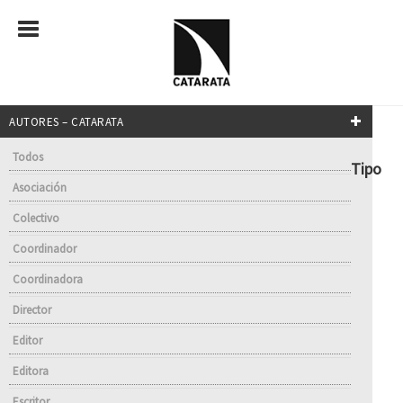
AUTORES – CATARATA
Todos
Tipo
Asociación
Colectivo
Coordinador
Coordinadora
Director
Editor
Editora
Escritor