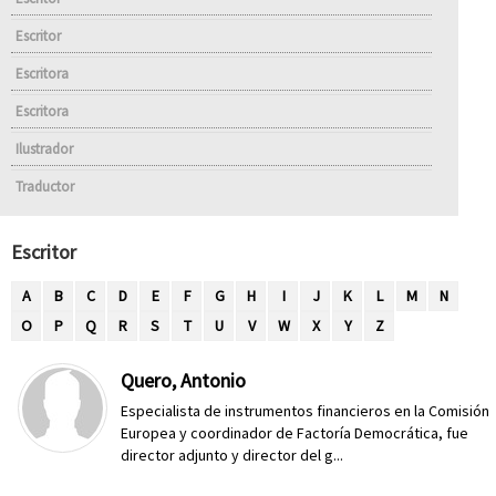
Escritor
Escritora
Escritora
Ilustrador
Traductor
Escritor
A
B
C
D
E
F
G
H
I
J
K
L
M
N
O
P
Q
R
S
T
U
V
W
X
Y
Z
Quero, Antonio
Especialista de instrumentos financieros en la Comisión
Europea y coordinador de Factoría Democrática, fue
director adjunto y director del g...