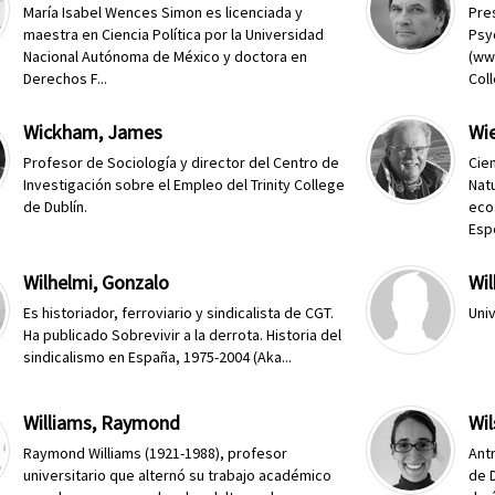
María Isabel Wences Simon es licenciada y
Pres
maestra en Ciencia Política por la Universidad
Psy
Nacional Autónoma de México y doctora en
(ww
Derechos F...
Coll
Wickham, James
Wi
Profesor de Sociología y director del Centro de
Cien
Investigación sobre el Empleo del Trinity College
Nat
de Dublín.
eco
Espe
Wilhelmi, Gonzalo
Wil
Es historiador, ferroviario y sindicalista de CGT.
Uni
Ha publicado Sobrevivir a la derrota. Historia del
sindicalismo en España, 1975-2004 (Aka...
Williams, Raymond
Wil
Raymond Williams (1921-1988), profesor
Ant
universitario que alternó su trabajo académico
de 