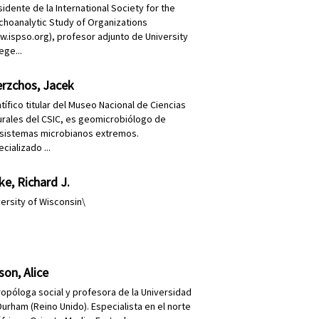
idente de la International Society for the
choanalytic Study of Organizations
w.ispso.org), profesor adjunto de University
ege...
erzchos, Jacek
tífico titular del Museo Nacional de Ciencias
urales del CSIC, es geomicrobiólogo de
sistemas microbianos extremos.
cializado ...
ke, Richard J.
versity of Wisconsin\
son, Alice
ropóloga social y profesora de la Universidad
Durham (Reino Unido). Especialista en el norte