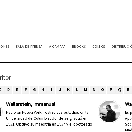
IONES
SALA DE PRENSA
A CÁMARA
EBOOKS
CÓMICS
DISTRIBUCI
ritor
C
D
E
F
G
H
I
J
K
L
M
N
O
P
Q
R
Wallerstein, Immanuel
Wal
Nació en Nueva York, realizó sus estudios en la
Es 
Universidad de Columbia, donde se graduó en
Apli
1951. Obtuvo su maestría en 1954 y el doctorado
Soc
...
Madr