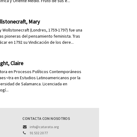
frica y Oriente Medio. Fruto de sus e...
lstonecraft, Mary
y Wollstonecraft (Londres, 1759-1797) fue una
las pioneras del pensamiento feminista. Tras
icar en 1792 su Vindicación de los dere...
ght, Claire
tora en Procesos Políticos Contemporáneos
aes¬tra en Estudios Latinoamericanos por la
versidad de Salamanca. Licenciada en
logí...
CONTACTA CON NOSOTROS
info@catarata.org
91 532 20 77