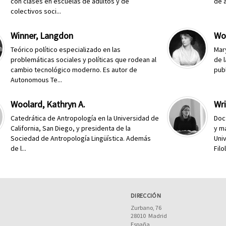
con clases en escuelas de adultos y de
de á
colectivos soci...
Winner, Langdon
Wol
Teórico político especializado en las
Mar
problemáticas sociales y políticas que rodean al
de 
cambio tecnológico moderno. Es autor de
publ
Autonomous Te...
Woolard, Kathryn A.
Wri
Catedrática de Antropología en la Universidad de
Doc
California, San Diego, y presidenta de la
y m
Sociedad de Antropología Lingüística. Además
Uni
de l...
Filo
DIRECCIÓN
Zurbano, 76
28010
Madrid
España