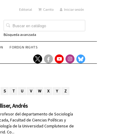
Editorial
Carrito
Iniciar sesión
Búsqueda avanzada
ÓN
FOREIGN RIGHTS
S
T
U
V
W
X
Y
Z
liser, Andrés
profesor del departamento de Sociología
cada, Facultad de Ciencias Políticas y
iología de la Universidad Complutense de
id. Co...