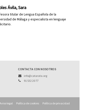
les Ávila, Sara
fesora titular de Lengua Española de la
versidad de Málaga y especialista en lenguaje
icitario.
CONTACTA CON NOSOTROS
info@catarata.org
91 532 20 77
Aviso legal
Política de cookies
Política de privacidad