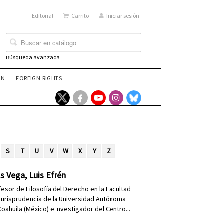
Editorial
Carrito
Iniciar sesión
Búsqueda avanzada
ÓN
FOREIGN RIGHTS
S
T
U
V
W
X
Y
Z
s Vega, Luis Efrén
fesor de Filosofía del Derecho en la Facultad
Jurisprudencia de la Universidad Autónoma
oahuila (México) e investigador del Centro...