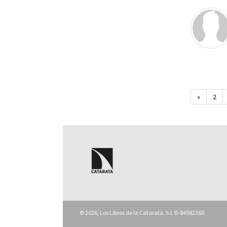
«
2
© 2026, Los Libros de la Catarata, S.L B-84582360