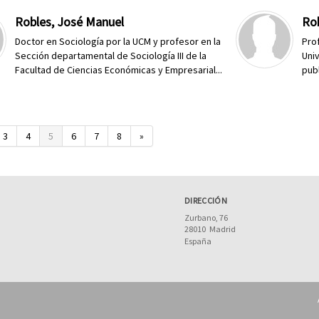
Robles, José Manuel
Rob
Doctor en Sociología por la UCM y profesor en la
Pro
Sección departamental de Sociología III de la
Uni
Facultad de Ciencias Económicas y Empresarial...
publ
3
4
5
6
7
8
»
DIRECCIÓN
Zurbano, 76
28010
Madrid
España