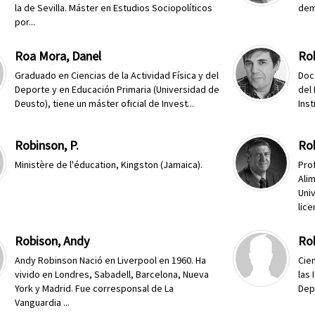
la de Sevilla. Máster en Estudios Sociopolíticos
demo
por...
Roa Mora, Danel
Ro
Graduado en Ciencias de la Actividad Física y del
Doc
Deporte y en Educación Primaria (Universidad de
del 
Deusto), tiene un máster oficial de Invest...
Ins
Robinson, P.
Rob
Ministère de l'éducation, Kingston (Jamaica).
Pro
Ali
Uni
lice
Robison, Andy
Rob
Andy Robinson Nació en Liverpool en 1960. Ha
Cien
vivido en Londres, Sabadell, Barcelona, Nueva
las
York y Madrid. Fue corresponsal de La
Dep
Vanguardia ...