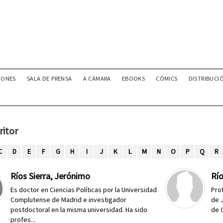
IONES
SALA DE PRENSA
A CÁMARA
EBOOKS
CÓMICS
DISTRIBUCI
ritor
C
D
E
F
G
H
I
J
K
L
M
N
O
P
Q
R
Ríos Sierra, Jerónimo
Río
Es doctor en Ciencias Políticas por la Universidad
Pro
Complutense de Madrid e investigador
de 
postdoctoral en la misma universidad. Ha sido
de C
profes...