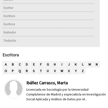
Escritor
Escritora
Escritora
Ilustrador
Traductor
Escritora
A
B
C
D
E
F
G
H
I
J
K
L
M
N
O
P
Q
R
S
T
U
V
W
X
Y
Z
Ibáñez Carrasco, Marta
Licenciada en Sociología por la Universidad
Complutense de Madrid y especialista en Investigación
Social Aplicada y Análisis de Datos por el...