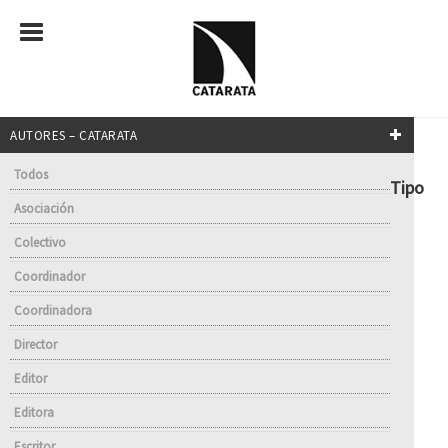
AUTORES – CATARATA
Todos
Tipo
Asociación
Colectivo
Coordinador
Coordinadora
Director
Editor
Editora
Escritor