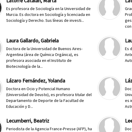
Latorre Catalán, Marta
Lat
Es profesora de Sociología en la Universidad de
Gra
Murcia. Es doctora en Sociología y licenciada en
Pro
Sociología y Derecho. Sus líneas de investi...
ges
con 
Laura Gallardo, Gabriela
Lau
Doctora de la Universidad de Buenos Aires-
Es d
Argentina (área de Química Orgánica), es
Ant
profesora asociada en el Instituto de
Aut
Biotecnología de la...
Lázaro Fernández, Yolanda
Láz
Doctora en Ocio y Potencial Humano
Doc
(Universidad de Deusto), es profesora titular del
Uni
Departamento de Deporte de la Facultad de
es 
Educación y D...
Astr
Lecumberri, Beatriz
Le
Periodista de la Agencia France-Presse (AFP), ha
Doc