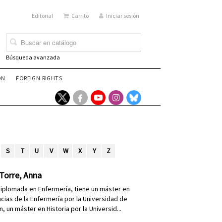
Editorial
Carrito
Iniciar sesión
Búsqueda avanzada
ÓN
FOREIGN RIGHTS
S
T
U
V
W
X
Y
Z
Torre, Anna
diplomada en Enfermería, tiene un máster en
ncias de la Enfermería por la Universidad de
n, un máster en Historia por la Universid...