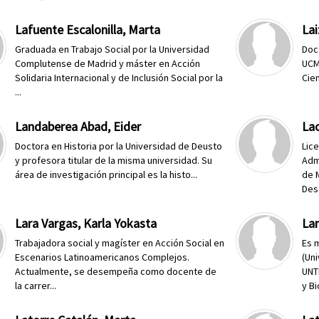
Lafuente Escalonilla, Marta
Lai
Graduada en Trabajo Social por la Universidad
Doct
Complutense de Madrid y máster en Acción
UCM
Solidaria Internacional y de Inclusión Social por la
Cien
...
Landaberea Abad, Eider
La
Doctora en Historia por la Universidad de Deusto
Lice
y profesora titular de la misma universidad. Su
Adm
área de investigación principal es la histo...
de 
Desa
Lara Vargas, Karla Yokasta
La
Trabajadora social y magíster en Acción Social en
Es 
Escenarios Latinoamericanos Complejos.
(Un
Actualmente, se desempeña como docente de
UNT
la carrer...
y Bi