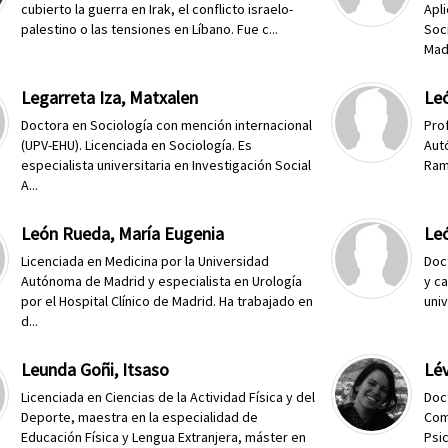
cubierto la guerra en Irak, el conflicto israelo-
Apli
palestino o las tensiones en Líbano. Fue c...
Soc
Madr
Legarreta Iza, Matxalen
Le
Doctora en Sociología con mención internacional
Pro
(UPV-EHU). Licenciada en Sociología. Es
Aut
especialista universitaria en Investigación Social
Ramó
A...
León Rueda, María Eugenia
Leó
Licenciada en Medicina por la Universidad
Doc
Autónoma de Madrid y especialista en Urología
y ca
por el Hospital Clínico de Madrid. Ha trabajado en
univ
d...
Leunda Goñi, Itsaso
Lév
Licenciada en Ciencias de la Actividad Física y del
Doc
Deporte, maestra en la especialidad de
Com
Educación Física y Lengua Extranjera, máster en
Psic