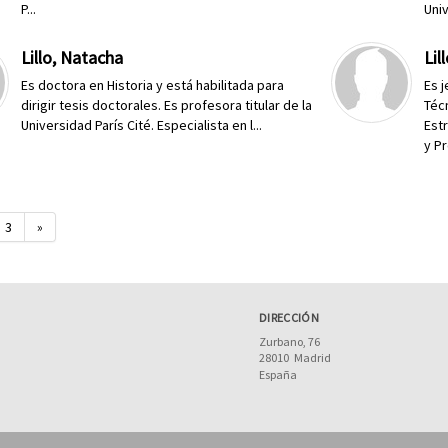
P...
Univ
Lillo, Natacha
Lil
Es doctora en Historia y está habilitada para
Es 
dirigir tesis doctorales. Es profesora titular de la
Téc
Universidad París Cité. Especialista en l...
Est
y P
3
»
DIRECCIÓN
Zurbano, 76
28010
Madrid
España