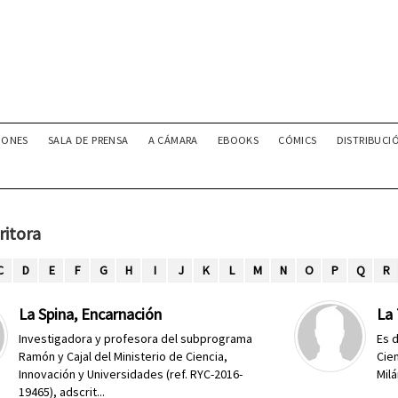
IONES
SALA DE PRENSA
A CÁMARA
EBOOKS
CÓMICS
DISTRIBUCI
ritora
C
D
E
F
G
H
I
J
K
L
M
N
O
P
Q
R
La Spina, Encarnación
La 
Investigadora y profesora del subprograma
Es 
Ramón y Cajal del Ministerio de Ciencia,
Cie
Innovación y Universidades (ref. RYC-2016-
Milá
19465), adscrit...