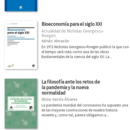
Boletín julio 2026
Boletín junio 2026
Boletín mayo 2026
Bioeconomía para el siglo XXI
Boletín abril 2026
Actualidad de Nicholas Georgescu-
Roegen
Boletín marzo 2026
Adrián Almazán
En 1971 Nicholas Georgescu-Roegen publicó la que con
Ver todos... (66)
el tiempo será vista como una de las obras
fundamentales de la ciencia del siglo XX: La...
La filosofía ante los retos de
la pandemia y la nueva
normalidad
Alicia García Álvarez
La pandemia mundial del coronavirus ha supuesto una
de las mayores conmociones de nuestra historia
reciente y, como tal, parece obligarnos a...