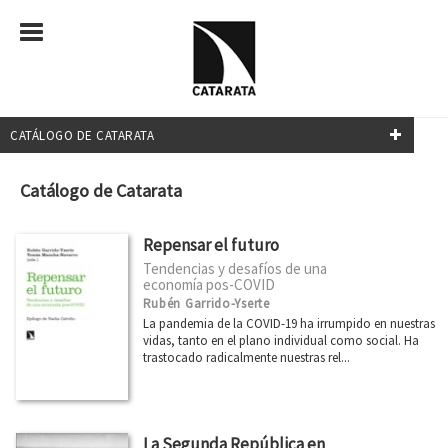
CATÁLOGO DE CATARATA
NUESTRAS COLECCIONES
Catálogo de Catarata
Mayor
Repensar el futuro
Transiciones
Tendencias y desafíos de una
economía pos-COVID
Investigación y Debate
Rubén Garrido-Yserte
Relecturas
La pandemia de la COVID-19 ha irrumpido en nuestras
vidas, tanto en el plano individual como social. Ha
¿Qué sabemos de?
trastocado radicalmente nuestras rel...
Transiciones
Clásicos del Pensamiento Crítico
La Segunda República en