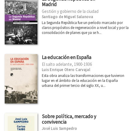
Breves historias de países de América
Madrid
Gestión y gobierno de la ciudad
Primero de Mayo
Santiago de Miguel Salanova
La Segunda República fue un período marcado por
Arquitecturas
claros propósitos de regeneración a nivel local y por la
consolidación de planes que ya se h...
Ciudad 2030
Miradas Matemáticas
Casa África
La educación en España
Desarrollo y Cooperación
El salto adelante, 1900-1936
Luis Enrique Otero Carvajal
Economía inclusiva
Esta obra analiza las transformaciones que tuvieron
lugar en el ámbito de la educación en la España
Dirasat - Estudios Árabes
urbana del primer tercio del siglo XX, u...
arte + educación
Eleanor Roosevelt
Física y Ciencia para todos
Sobre política, mercado y
convivencia
Divulgación Científica
José Luis Sampedro