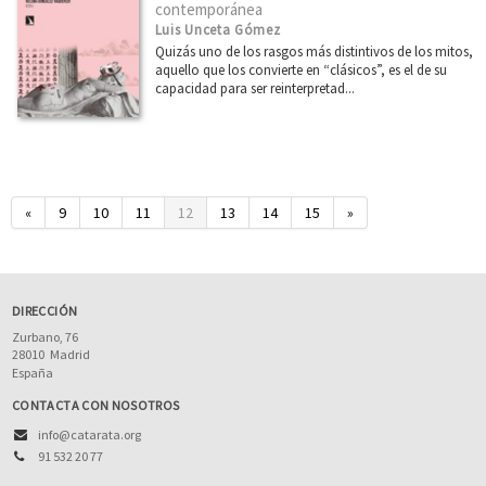
contemporánea
Luis Unceta Gómez
Quizás uno de los rasgos más distintivos de los mitos,
aquello que los convierte en “clásicos”, es el de su
capacidad para ser reinterpretad...
«
9
10
11
12
13
14
15
»
DIRECCIÓN
Zurbano, 76
28010
Madrid
España
CONTACTA CON NOSOTROS
info@catarata.org
91 532 20 77