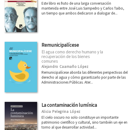
Ver todas... (21)
Este libro es fruto de una larga conversación
mantenida entre José Luis Sampedro y Carlos Taibo,
un tiempo que ambos dedicaron a dialogar de...
MATERIAS
Administración pública
África
Remunicipalícese
El agua como derecho humano y la
América Latina
recuperación de los bienes
comunes
Arquitectura
Alejandro Caamaño López
Arte
Remunicipalícese aborda las diferentes perspectivas del
derecho al agua y cómo garantizarlo por parte de las
Asia
Administraciones Públicas. Ater...
Cataluña
Ciencia
La contaminación lumínica
Cooperación y desarrollo
Alicia Pelegrina López
El cielo oscuro no solo constituye un importante
Derechos Humanos
patrimonio científico y cultural, sino también un eje en
torno al que desarrollar actividad...