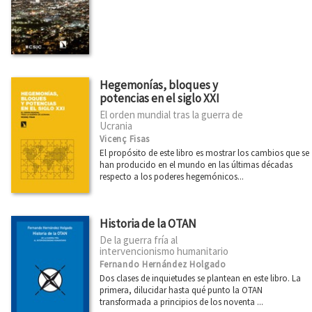
Diseño
Divulgación científica
Ecología
Economía
Hegemonías, bloques y
potencias en el siglo XXI
Educación
El orden mundial tras la guerra de
Ética
Ucrania
Vicenç Fisas
Euskadi
El propósito de este libro es mostrar los cambios que se
han producido en el mundo en las últimas décadas
Feminismo
respecto a los poderes hegemónicos...
Filosofía
Física
Historia de la OTAN
Ver todas... (21)
De la guerra fría al
intervencionismo humanitario
Fernando Hernández Holgado
Dos clases de inquietudes se plantean en este libro. La
CATÁLOGOS PDF
primera, dilucidar hasta qué punto la OTAN
transformada a principios de los noventa ...