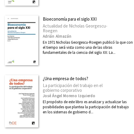
Arte
Asia
Bioeconomía para el siglo XXI
Cataluña
Actualidad de Nicholas Georgescu-
Roegen
Ciencia
Adrián Almazán
En 1971 Nicholas Georgescu-Roegen publicó la que con
Cooperación y desarrollo
el tiempo será vista como una de las obras
fundamentales de la ciencia del siglo XX: La...
Derechos Humanos
Diseño
Divulgación científica
¿Una empresa de todos?
La participación del trabajo en el
Ecología
gobierno corporativo
José Ángel Moreno Izquierdo
Economía
El propósito de este libro es analizar y actualizar las
Educación
posibilidades que plantea la participación del trabajo
en los sistemas de gobierno d...
Ética
Euskadi