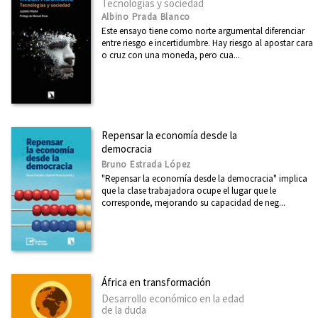
Tecnologías y sociedad
Pensamiento21
Albino Prada Blanco
Este ensayo tiene como norte argumental diferenciar
entre riesgo e incertidumbre. Hay riesgo al apostar cara
o cruz con una moneda, pero cua...
CATÁLOGOS PDF
Boletín julio 2026
Boletín junio 2026
Boletín mayo 2026
Repensar la economía desde la
democracia
Boletín abril 2026
Bruno Estrada López
Boletín marzo 2026
"Repensar la economía desde la democracia" implica
que la clase trabajadora ocupe el lugar que le
Ver todos... (66)
corresponde, mejorando su capacidad de neg...
África en transformación
Desarrollo económico en la edad
de la duda