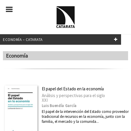
ECONOMÍA – CATARATA
FILTRADO POR:
Economía
Economía
MATERIAS
El papel del Estado en la economía
Análisis y perspectivas para el siglo
Administración pública
XXI
África
Luis Buendía García
El papel de la intervención del Estado como proveedor
América Latina
tradicional de recursos en la economía, junto con la
familia, el mercado y la comunida...
Arquitectura