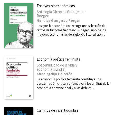
Feminismo
Ensayos bioeconómicos
Filosofía
Antología Nicholas Georgescu-
Roegen
Física
Nicholas Georgescu-Roegen
Ensayos bioeconómicos recoge una selección de
Ver todas... (39)
textos de Nicholas Georgescu-Roegen, uno de los
mayores economistas del siglo XX. Esta edición...
NUESTRAS COLECCIONES
Mayor
Economía política feminista
Sostenibilidad de la vida y
Investigación y Debate
economía mundial
Clásicos del Pensamiento Crítico
Astrid Agenjo Calderón
La economía política feminista constituye una
Primero de Mayo
aproximación crítica y alternativa a los análisis de la
economía convencional y a las deficien...
Economía inclusiva
Economía Crítica y Ecologismo Social
Derechos sociales
Caminos de incertidumbre