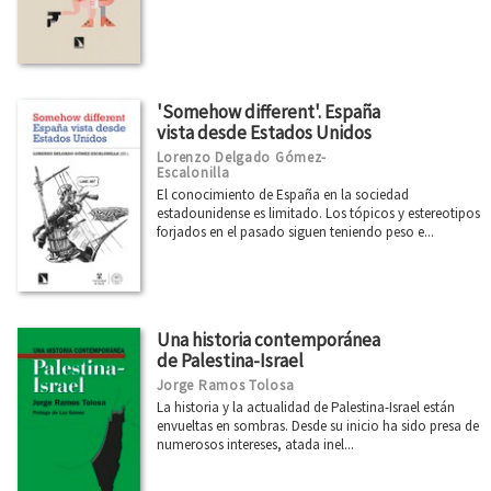
Boletín julio 2026
Boletín junio 2026
Boletín mayo 2026
'Somehow different'. España
Boletín abril 2026
vista desde Estados Unidos
Boletín marzo 2026
Lorenzo Delgado Gómez-
Escalonilla
Ver todos... (66)
El conocimiento de España en la sociedad
estadounidense es limitado. Los tópicos y estereotipos
forjados en el pasado siguen teniendo peso e...
Una historia contemporánea
de Palestina-Israel
Jorge Ramos Tolosa
La historia y la actualidad de Palestina-Israel están
envueltas en sombras. Desde su inicio ha sido presa de
numerosos intereses, atada inel...