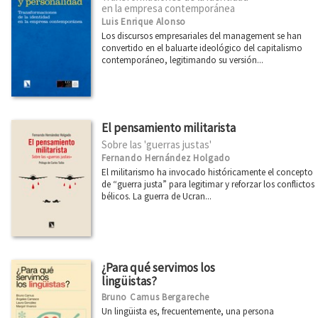
Ver todas... (21)
en la empresa contemporánea
Luis Enrique Alonso
Los discursos empresariales del management se han
convertido en el baluarte ideológico del capitalismo
MATERIAS
contemporáneo, legitimando su versión...
Administración pública
África
El pensamiento militarista
América Latina
Sobre las 'guerras justas'
Arquitectura
Fernando Hernández Holgado
El militarismo ha invocado históricamente el concepto
Arte
de “guerra justa” para legitimar y reforzar los conflictos
bélicos. La guerra de Ucran...
Asia
Cataluña
Ciencia
¿Para qué servimos los
Cooperación y desarrollo
lingüistas?
Derechos Humanos
Bruno Camus Bergareche
Un lingüista es, frecuentemente, una persona