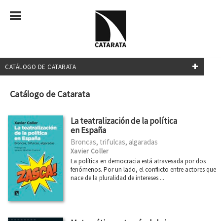
CATÁLOGO DE CATARATA
NUESTRAS COLECCIONES
Catálogo de Catarata
Mayor
La teatralización de la política
Transiciones
en España
Broncas, trifulcas, algaradas
Investigación y Debate
Xavier Coller
Relecturas
La política en democracia está atravesada por dos
fenómenos. Por un lado, el conflicto entre actores que
¿Qué sabemos de?
nace de la pluralidad de intereses ...
Transiciones
Clásicos del Pensamiento Crítico