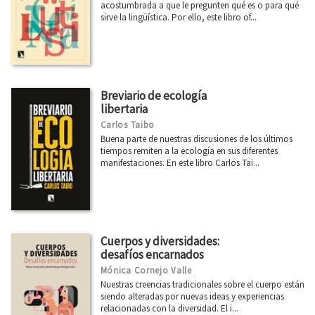
Diseño
acostumbrada a que le pregunten qué es o para qué
sirve la lingüística. Por ello, este libro of...
Divulgación científica
Ecología
Economía
Breviario de ecología
Educación
libertaria
Ética
Carlos Taibo
Buena parte de nuestras discusiones de los últimos
Euskadi
tiempos remiten a la ecología en sus diferentes
manifestaciones. En este libro Carlos Tai...
Feminismo
Filosofía
Física
Cuerpos y diversidades:
Ver todas... (21)
desafíos encarnados
Mónica Cornejo Valle
Nuestras creencias tradicionales sobre el cuerpo están
CATÁLOGOS PDF
siendo alteradas por nuevas ideas y experiencias
relacionadas con la diversidad. El i...