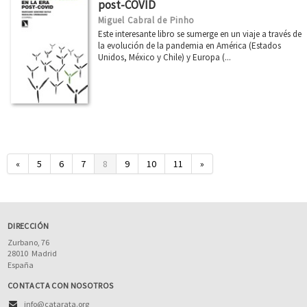
post-COVID
Miguel Cabral de Pinho
Este interesante libro se sumerge en un viaje a través de
la evolución de la pandemia en América (Estados
Unidos, México y Chile) y Europa (...
«
5
6
7
8
9
10
11
»
DIRECCIÓN
Zurbano, 76
28010
Madrid
España
CONTACTA CON NOSOTROS
info@catarata.org