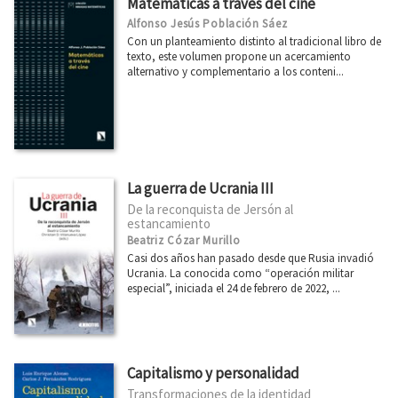
Matemáticas a través del cine
Breves historias de países de América
Alfonso Jesús Población Sáez
Primero de Mayo
Con un planteamiento distinto al tradicional libro de
texto, este volumen propone un acercamiento
Arquitecturas
alternativo y complementario a los conteni...
Ciudad 2030
Miradas Matemáticas
Casa África
La guerra de Ucrania III
Desarrollo y Cooperación
De la reconquista de Jersón al
Economía inclusiva
estancamiento
Beatriz Cózar Murillo
Dirasat - Estudios Árabes
Casi dos años han pasado desde que Rusia invadió
Ucrania. La conocida como “operación militar
arte + educación
especial”, iniciada el 24 de febrero de 2022, ...
Eleanor Roosevelt
Física y Ciencia para todos
Capitalismo y personalidad
Divulgación Científica
Transformaciones de la identidad